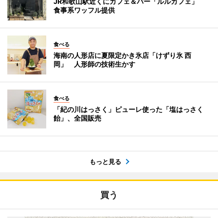
JR和歌山駅近くにカフェ＆バー「ルルカフェ」
食事系ワッフル提供
食べる
海南の人形店に夏限定かき氷店「けずり氷 西
岡」 人形師の技術生かす
食べる
「紀の川はっさく」ピューレ使った「塩はっさく
飴」、全国販売
もっと見る
買う