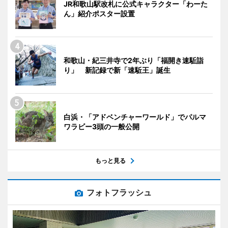
JR和歌山駅改札に公式キャラクター「わーた
ん」紹介ポスター設置
和歌山・紀三井寺で2年ぶり「福開き速駈詣
り」 新記録で新「速駈王」誕生
白浜・「アドベンチャーワールド」でパルマ
ワラビー3頭の一般公開
もっと見る
フォトフラッシュ