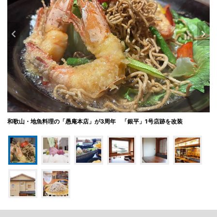
和歌山・地魚料理の「愚庵本店」が3周年 「銀平」1号店跡を改装