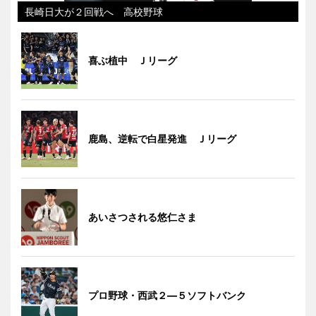
長崎日大が２回戦へ 高校野球
喜ぶ植中 Ｊリーグ
鹿島、逆転で白星発進 Ｊリーグ
あいさつされる悠仁さま
プロ野球・西武２―５ソフトバンク