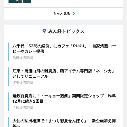
もっと見る
みん経トピックス
八千代「52間の縁側」にカフェ「PUKU」 自家焙煎コー
ヒーやカレー提供
船橋経済新聞
江東・清澄白河の雑貨店、猫アイテム専門店「ネコシカ」
としてリニューアル
江東経済新聞
遠鉄百貨店に「トーキョー煎餅」期間限定ショップ 昨年
12月に続き2回目
浜松経済新聞
大仙の払田柵跡で「まつり彩夏せんぼく」 新企画加え開
催へ