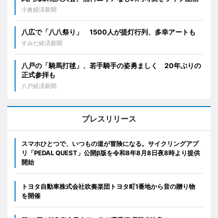
小倉経済新聞
八広で「八八祭り」 1500人が提灯行列、多幸アートも
すみだ経済新聞
八戸の「騎馬打毬」、若手騎手の姿勇ましく 20年ぶりの
正式参拝も
八戸経済新聞
プレスリリース
スマホひとつで、いつもの道が冒険になる。サイクリングアプ
リ「PEDAL QUEST」公開β版を令和8年8月8日夜8時より提供
開始
トヨタ自動車株式会社吹奏楽団トヨタ町1番地から音の贈り物
を開催