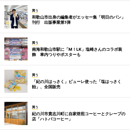
買う
和歌山市出身の編集者がエッセー集「明日のパン」
刊行 出版事業第1弾
買う
南海和歌山市駅に「M！LK」塩崎さんのコラボ装
飾 車内つりやポスターも
買う
「紀の川はっさく」ピューレ使った「塩はっさく
飴」、全国販売
買う
紀の川市貴志川町に自家焙煎コーヒーとクレープの
店「ハトバコーヒー」