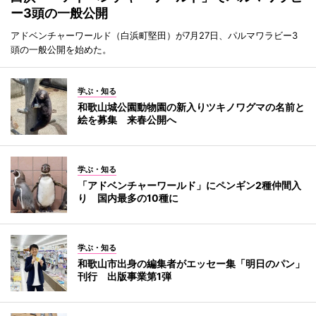
ー3頭の一般公開
アドベンチャーワールド（白浜町堅田）が7月27日、パルマワラビー3
頭の一般公開を始めた。
学ぶ・知る
和歌山城公園動物園の新入りツキノワグマの名前と
絵を募集 来春公開へ
学ぶ・知る
「アドベンチャーワールド」にペンギン2種仲間入
り 国内最多の10種に
学ぶ・知る
和歌山市出身の編集者がエッセー集「明日のパン」
刊行 出版事業第1弾