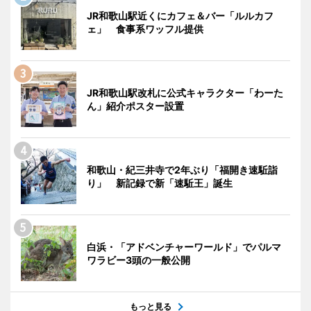
JR和歌山駅近くにカフェ＆バー「ルルカフ
ェ」 食事系ワッフル提供
JR和歌山駅改札に公式キャラクター「わーた
ん」紹介ポスター設置
和歌山・紀三井寺で2年ぶり「福開き速駈詣
り」 新記録で新「速駈王」誕生
白浜・「アドベンチャーワールド」でパルマ
ワラビー3頭の一般公開
もっと見る