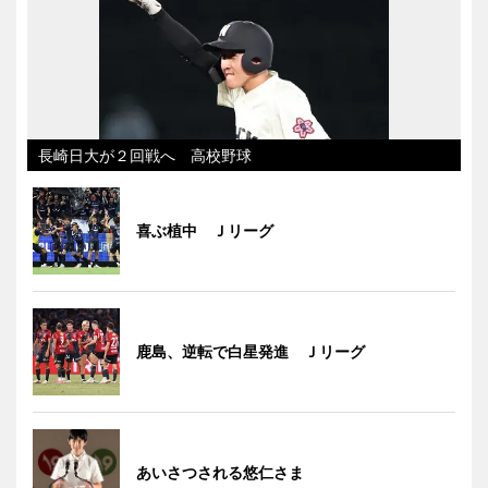
長崎日大が２回戦へ 高校野球
喜ぶ植中 Ｊリーグ
鹿島、逆転で白星発進 Ｊリーグ
あいさつされる悠仁さま