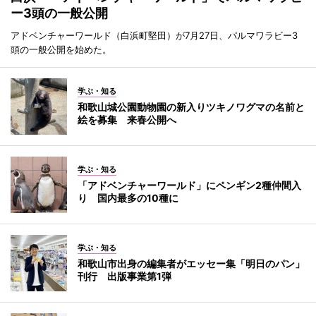
ー3頭の一般公開
アドベンチャーワールド（白浜町堅田）が7月27日、パルマワラビー3
頭の一般公開を始めた。
学ぶ・知る
和歌山城公園動物園の新入りツキノワグマの名前と
絵を募集 来春公開へ
学ぶ・知る
「アドベンチャーワールド」にペンギン2種仲間入
り 国内最多の10種に
学ぶ・知る
和歌山市出身の編集者がエッセー集「明日のパン」
刊行 出版事業第1弾