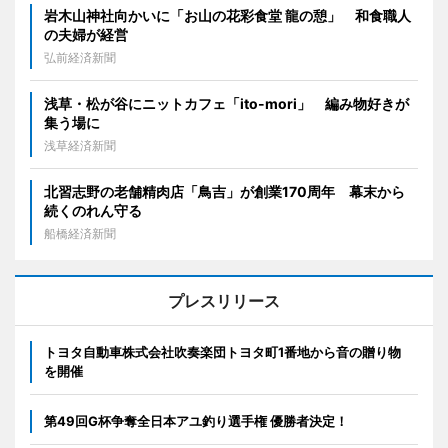
岩木山神社向かいに「お山の花彩食堂 龍の憩」 和食職人
の夫婦が経営
弘前経済新聞
浅草・松が谷にニットカフェ「ito-mori」 編み物好きが
集う場に
浅草経済新聞
北習志野の老舗精肉店「鳥吉」が創業170周年 幕末から
続くのれん守る
船橋経済新聞
プレスリリース
トヨタ自動車株式会社吹奏楽団トヨタ町1番地から音の贈り物
を開催
第49回G杯争奪全日本アユ釣り選手権 優勝者決定！