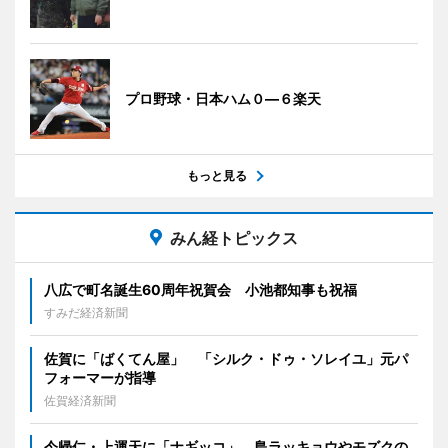
プロ野球・日本ハム０―６楽天
もっと見る
みん経トピックス
八広で町名誕生60周年祝賀会 小池都知事も祝福
すみだ経済新聞
佐賀に「ばくてん屋」 「シルク・ドゥ・ソレイユ」元パ
フォーマーが指導
佐賀経済新聞
今帰仁・上運天に「ナギッコ」 島ラッキョウやモズクの