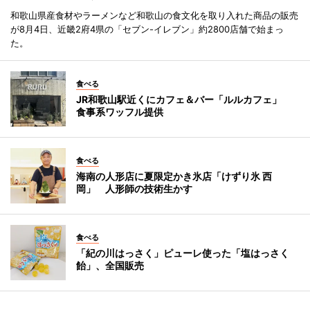
和歌山県産食材やラーメンなど和歌山の食文化を取り入れた商品の販売
が8月4日、近畿2府4県の「セブン-イレブン」約2800店舗で始まっ
た。
食べる
JR和歌山駅近くにカフェ＆バー「ルルカフェ」
食事系ワッフル提供
食べる
海南の人形店に夏限定かき氷店「けずり氷 西
岡」 人形師の技術生かす
食べる
「紀の川はっさく」ピューレ使った「塩はっさく
飴」、全国販売