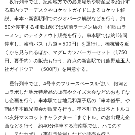
夜行列車では、紀南地方での必見場所や特産品を紹介す
る車内ツアーデスクやロケットガイドによるロケット解
説、串本～新宮駅間でのジオパーク解説などを行う。約
50分停車する和歌山駅では駅前ラーメン店の「和歌山ラ
ーメン」のテイクアウト販売を行う。串本駅では約1時間
停車し、臨時バス（片道＝500円）を運行し、橋杭岩を近
くから見られるほか、マグロカツバーガーセット（1,750
円、要予約）の販売も行う。終点の新宮駅では熊野速玉大
社ガイドツアー（500円）を用意する。
昼行列車では、4号車のフリースペースを使い、銀河と
コラボした地元特産品の販売やクイズ大会などのおもてな
し企画を行う。串本駅では地元和菓子店の「串本儀平」や
南紀串本観光協会が販売を行う。串本町では日本とトルコ
の友好マスコットキャラクター「まぐトル」のお出迎え企
画などを行う。約40分停車する海南駅では、ハモのす
し、早なれずし（事前予約制）などの販売を行う。