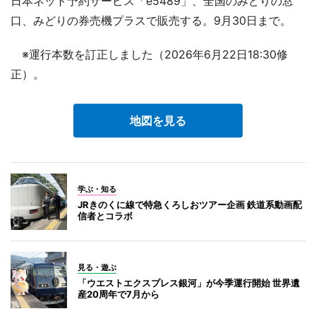
日本ネット予約サービス「e5489」、全国のみどりの窓
口、みどりの券売機プラスで販売する。9月30日まで。
※運行本数を訂正しました（2026年6月22日18:30修
正）。
地図を見る
学ぶ・知る
JRきのくに線で特急くろしおツアー企画 鉄道系動画配
信者とコラボ
見る・遊ぶ
「ウエストエクスプレス銀河」が今季運行開始 世界遺
産20周年で7月から