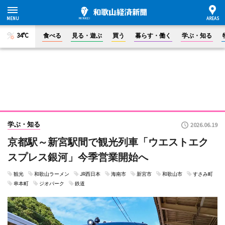
34°C
食べる
見る・遊ぶ
買う
暮らす・働く
学ぶ・知る
学ぶ・知る
2026.06.19
京都駅～新宮駅間で観光列車「ウエストエク
スプレス銀河」今季営業開始へ
観光
和歌山ラーメン
JR西日本
海南市
新宮市
和歌山市
すさみ町
串本町
ジオパーク
鉄道