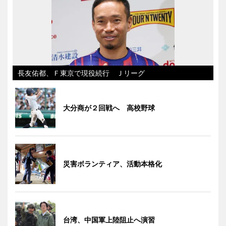
長友佑都、Ｆ東京で現役続行 Ｊリーグ
大分商が２回戦へ 高校野球
災害ボランティア、活動本格化
台湾、中国軍上陸阻止へ演習