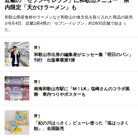
近畿の「セブン-イレブン」に和歌山メニュー 県
内限定「天かけラーメン」も
和歌山県産食材やラーメンなど和歌山の食文化を取り入れた商品の販売
が8月4日、近畿2府4県の「セブン-イレブン」約2800店舗で始まっ
た。
買う
和歌山市出身の編集者がエッセー集「明日のパン」
刊行 出版事業第1弾
買う
南海和歌山市駅に「M！LK」塩崎さんのコラボ装
飾 車内つりやポスターも
買う
「紀の川はっさく」ピューレ使った「塩はっさく
飴」、全国販売