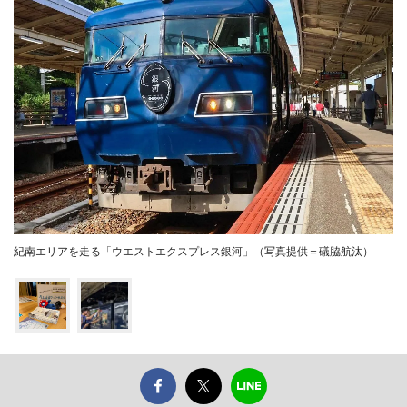
紀南エリアを走る「ウエストエクスプレス銀河」（写真提供＝礒脇航汰）