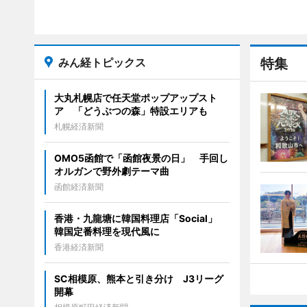
みん経トピックス
特集
大丸札幌店で任天堂ポップアップスト
ア 「どうぶつの森」特設エリアも
札幌経済新聞
OMO5函館で「函館夜景の日」 手回し
オルガンで野外劇テーマ曲
函館経済新聞
香港・九龍塘に韓国料理店「Social」
韓国定番料理を現代風に
香港経済新聞
SC相模原、熊本と引き分け J3リーグ
開幕