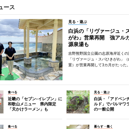
ュース
見る・遊ぶ
白浜の「リヴァージュ・
がわ」営業再開 強アル
源泉湯も
吉野熊野国立公園の志原海岸近くの
「リヴァージュ・スパひきがわ」（
置）が営業再開して3カ月がたった
食べる
見る・遊ぶ
近畿の「セブン-イレブン」に
白浜・「アドベン
和歌山メニュー 県内限定
ルド」でパルマワ
「天かけラーメン」も
の一般公開
食べる
暮らす・働く