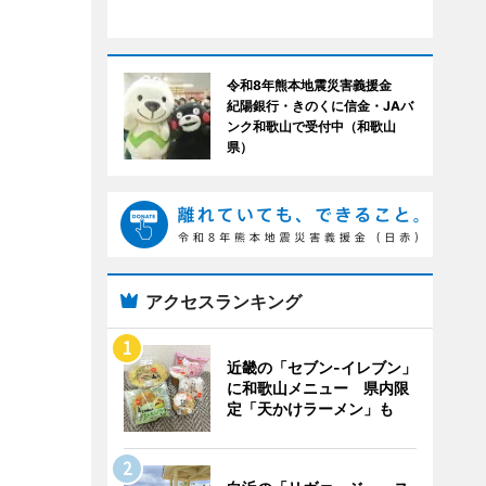
令和8年熊本地震災害義援金
紀陽銀行・きのくに信金・JAバ
ンク和歌山で受付中（和歌山
県）
アクセスランキング
近畿の「セブン-イレブン」
に和歌山メニュー 県内限
定「天かけラーメン」も