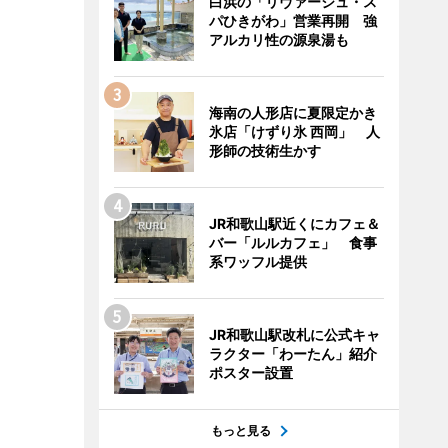
白浜の「リヴァージュ・ス
パひきがわ」営業再開 強
アルカリ性の源泉湯も
海南の人形店に夏限定かき
氷店「けずり氷 西岡」 人
形師の技術生かす
JR和歌山駅近くにカフェ＆
バー「ルルカフェ」 食事
系ワッフル提供
JR和歌山駅改札に公式キャ
ラクター「わーたん」紹介
ポスター設置
もっと見る