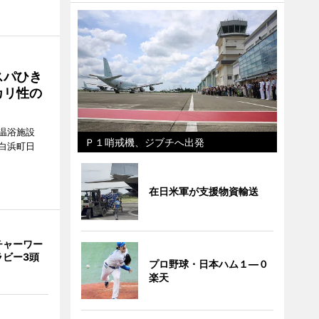
スパひき
カリ性の
温浴施設
Ｐ１哨戒機、ジブチへ出発
白浜町日
。
在日米軍が支援物資輸送
チャーワー
ラビー3頭
プロ野球・日本ハム１―０
楽天