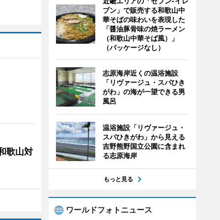
近畿エリアの「セブン-イレ
ブン」で販売する和歌山中
華そばの味わいを表現した
「醤油豚骨味の焼ラーメン
（和歌山中華そば風）」
（パッケージなし）
志原海岸近くの温浴施設
「リヴァージュ・スパひき
がわ」の海が一望できる男
風呂
温浴施設「リヴァージュ・
スパひきがわ」から見える
吉野熊野国立公園に含まれ
局和歌山対
る志原海岸
もっと見る
ワールドフォトニュース