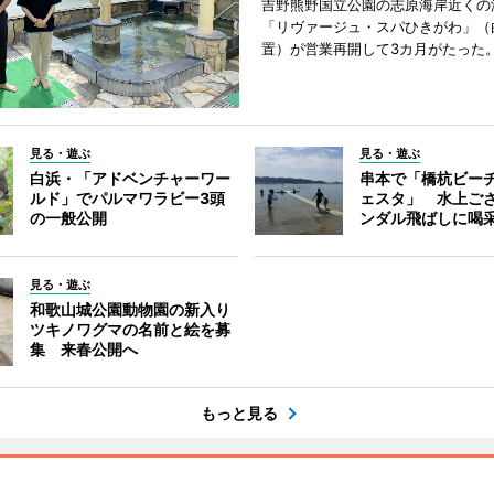
吉野熊野国立公園の志原海岸近くの
「リヴァージュ・スパひきがわ」（
置）が営業再開して3カ月がたった
見る・遊ぶ
見る・遊ぶ
白浜・「アドベンチャーワー
串本で「橋杭ビー
ルド」でパルマワラビー3頭
ェスタ」 水上ご
の一般公開
ンダル飛ばしに喝
見る・遊ぶ
和歌山城公園動物園の新入り
ツキノワグマの名前と絵を募
集 来春公開へ
もっと見る