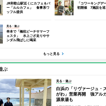
JR和歌山駅近くにカフェ＆バ
「コワーキングデ
ー「ルルカフェ」 食事系ワ
初開催 7施設を巡
ッフル提供
見る・遊ぶ
串本で「橋杭ビーチサマーフ
ェスタ」 水上ござ走りやサ
ンダル飛ばしに喝采
もっと見る
遊ぶ
見る・遊ぶ
白浜の「リヴァージュ・
がわ」営業再開 強アル
源泉湯も