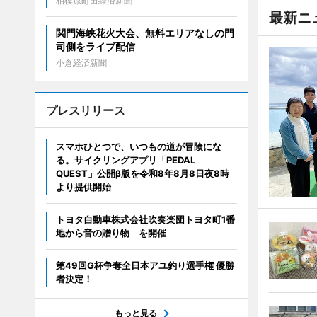
相模原町田経済新聞
最新ニ
関門海峡花火大会、無料エリアなしの門
司側をライブ配信
小倉経済新聞
プレスリリース
スマホひとつで、いつもの道が冒険にな
る。サイクリングアプリ「PEDAL
QUEST」公開β版を令和8年8月8日夜8時
より提供開始
トヨタ自動車株式会社吹奏楽団トヨタ町1番
地から音の贈り物 を開催
第49回G杯争奪全日本アユ釣り選手権 優勝
者決定！
もっと見る