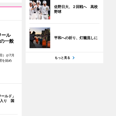
佐野日大、２回戦へ 高校
野球
ワール
平和への祈り、灯籠流しに
の一般
田）が7月
もっと見る
開を始め
ワールド」
間入り 国