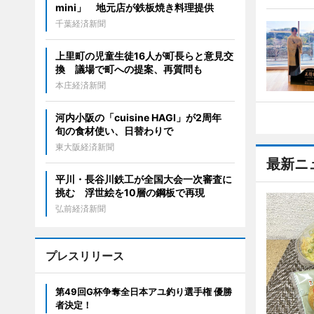
mini」 地元店が鉄板焼き料理提供
千葉経済新聞
上里町の児童生徒16人が町長らと意見交
換 議場で町への提案、再質問も
本庄経済新聞
河内小阪の「cuisine HAGI」が2周年
旬の食材使い、日替わりで
東大阪経済新聞
最新ニ
平川・長谷川鉄工が全国大会一次審査に
挑む 浮世絵を10層の鋼板で再現
弘前経済新聞
プレスリリース
第49回G杯争奪全日本アユ釣り選手権 優勝
者決定！