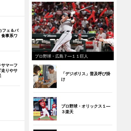
カフェ＆バ
 食事系ワ
プロ野球・広島７―１１巨人
チサマーフ
ざ走りやサ
「デジポリス」普及呼び掛
采
け
プロ野球・オリックス１―
３楽天