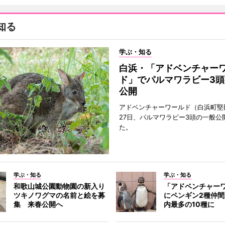
知る
学ぶ・知る
白浜・「アドベンチャー
ド」でパルマワラビー3頭
公開
アドベンチャーワールド（白浜町堅
27日、パルマワラビー3頭の一般公
た。
学ぶ・知る
学ぶ・知る
和歌山城公園動物園の新入り
「アドベンチャー
ツキノワグマの名前と絵を募
にペンギン2種仲
集 来春公開へ
内最多の10種に