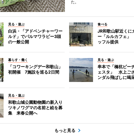
た。
見る・遊ぶ
食べる
白浜・「アドベンチャーワー
JR和歌山駅近くに
ルド」でパルマワラビー3頭
ー「ルルカフェ」
の一般公開
ッフル提供
暮らす・働く
見る・遊ぶ
「コワーキングデー和歌山」
串本で「橋杭ビー
初開催 7施設を巡る2日間
ェスタ」 水上ご
ンダル飛ばしに喝
見る・遊ぶ
和歌山城公園動物園の新入り
ツキノワグマの名前と絵を募
集 来春公開へ
もっと見る