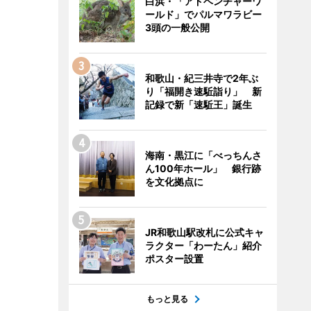
白浜・「アドベンチャーワ
ールド」でパルマワラビー
3頭の一般公開
和歌山・紀三井寺で2年ぶ
り「福開き速駈詣り」 新
記録で新「速駈王」誕生
海南・黒江に「べっちんさ
ん100年ホール」 銀行跡
を文化拠点に
JR和歌山駅改札に公式キャ
ラクター「わーたん」紹介
ポスター設置
もっと見る