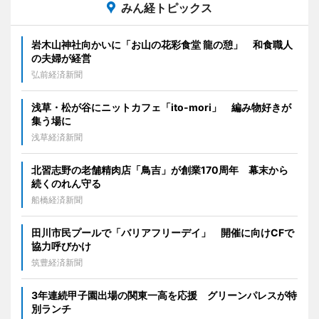
みん経トピックス
岩木山神社向かいに「お山の花彩食堂 龍の憩」 和食職人
の夫婦が経営
弘前経済新聞
浅草・松が谷にニットカフェ「ito-mori」 編み物好きが
集う場に
浅草経済新聞
北習志野の老舗精肉店「鳥吉」が創業170周年 幕末から
続くのれん守る
船橋経済新聞
田川市民プールで「バリアフリーデイ」 開催に向けCFで
協力呼びかけ
筑豊経済新聞
3年連続甲子園出場の関東一高を応援 グリーンパレスが特
別ランチ