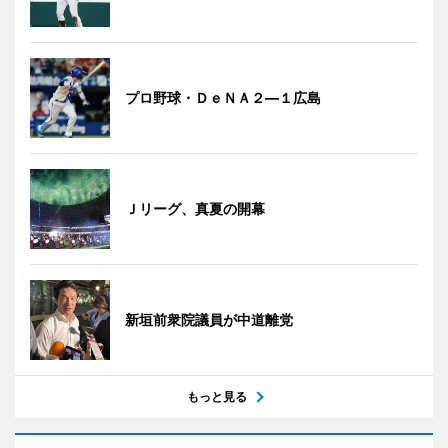
プロ野球・ＤｅＮＡ２―１広島
Ｊリーグ、真夏の開幕
新垣前衆院議員が中道離党
もっと見る