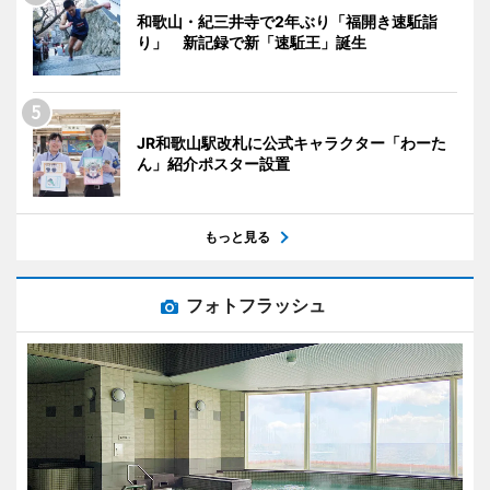
和歌山・紀三井寺で2年ぶり「福開き速駈詣
り」 新記録で新「速駈王」誕生
JR和歌山駅改札に公式キャラクター「わーた
ん」紹介ポスター設置
もっと見る
フォトフラッシュ