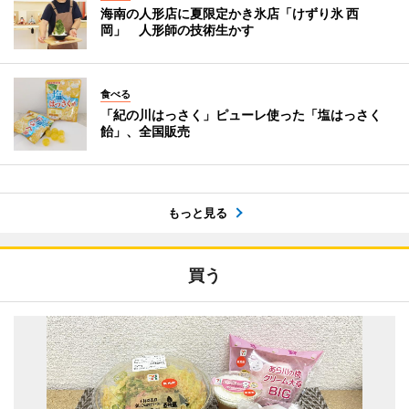
海南の人形店に夏限定かき氷店「けずり氷 西
岡」 人形師の技術生かす
食べる
「紀の川はっさく」ピューレ使った「塩はっさく
飴」、全国販売
もっと見る
買う