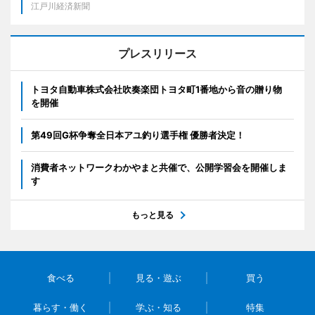
江戸川経済新聞
プレスリリース
トヨタ自動車株式会社吹奏楽団トヨタ町1番地から音の贈り物
を開催
第49回G杯争奪全日本アユ釣り選手権 優勝者決定！
消費者ネットワークわかやまと共催で、公開学習会を開催しま
す
もっと見る
食べる
見る・遊ぶ
買う
暮らす・働く
学ぶ・知る
特集