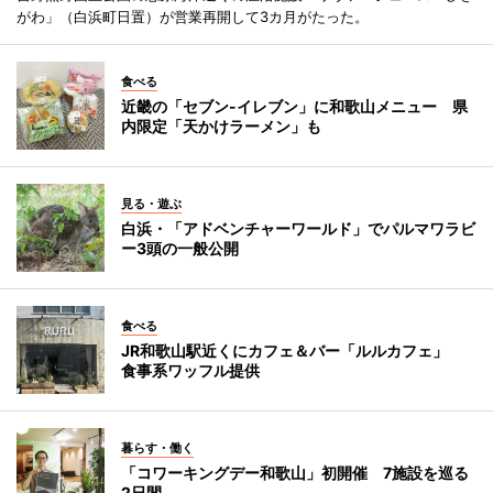
がわ」（白浜町日置）が営業再開して3カ月がたった。
食べる
近畿の「セブン-イレブン」に和歌山メニュー 県
内限定「天かけラーメン」も
見る・遊ぶ
白浜・「アドベンチャーワールド」でパルマワラビ
ー3頭の一般公開
食べる
JR和歌山駅近くにカフェ＆バー「ルルカフェ」
食事系ワッフル提供
暮らす・働く
「コワーキングデー和歌山」初開催 7施設を巡る
2日間