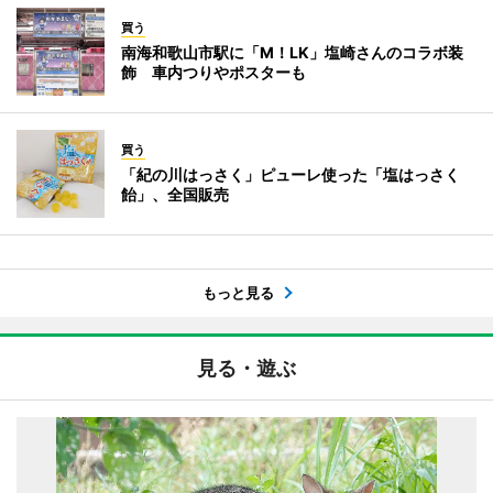
買う
南海和歌山市駅に「M！LK」塩崎さんのコラボ装
飾 車内つりやポスターも
買う
「紀の川はっさく」ピューレ使った「塩はっさく
飴」、全国販売
もっと見る
見る・遊ぶ