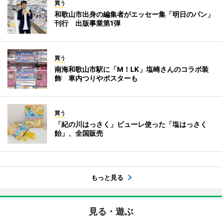
買う
和歌山市出身の編集者がエッセー集「明日のパン」
刊行 出版事業第1弾
買う
南海和歌山市駅に「M！LK」塩崎さんのコラボ装
飾 車内つりやポスターも
買う
「紀の川はっさく」ピューレ使った「塩はっさく
飴」、全国販売
もっと見る
見る・遊ぶ