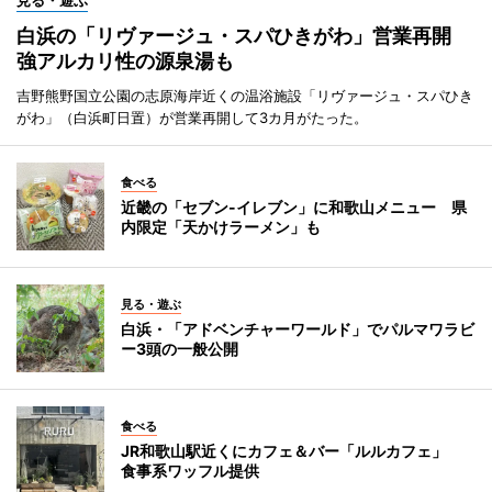
見る・遊ぶ
白浜の「リヴァージュ・スパひきがわ」営業再開
強アルカリ性の源泉湯も
吉野熊野国立公園の志原海岸近くの温浴施設「リヴァージュ・スパひき
がわ」（白浜町日置）が営業再開して3カ月がたった。
食べる
近畿の「セブン-イレブン」に和歌山メニュー 県
内限定「天かけラーメン」も
見る・遊ぶ
白浜・「アドベンチャーワールド」でパルマワラビ
ー3頭の一般公開
食べる
JR和歌山駅近くにカフェ＆バー「ルルカフェ」
食事系ワッフル提供