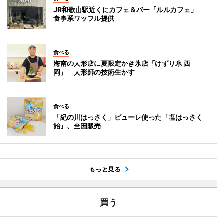
JR和歌山駅近くにカフェ＆バー「ルルカフェ」
食事系ワッフル提供
食べる
海南の人形店に夏限定かき氷店「けずり氷 西
岡」 人形師の技術生かす
食べる
「紀の川はっさく」ピューレ使った「塩はっさく
飴」、全国販売
もっと見る
買う