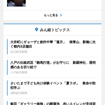
もっと見る
みん経トピックス
大井町にギョーザと創作中華「蓮月」 南青山、新橋に次
ぐ都内3店舗目
品川経済新聞
八戸の伝統武芸「騎馬打毬」がお守りに 新羅神社、透明
感のある切り絵で
八戸経済新聞
さいたまで子ども向け体験イベント「夏ラボ」 救命や防
犯学ぶ
浦和経済新聞
飯田「ギャラリー南無」の睡蓮池 赤いスイレンが見頃迎