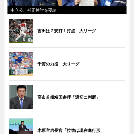
中立公、補正検討を要請
吉田は２安打１打点 大リーグ
千賀の力投 大リーグ
高市首相靖国参拝「適切に判断」
木原官房長官「拉致は現在進行形」