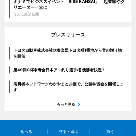
ミナミでビジネスイベント「RISE KANSAI」 起業家やク
リエーター一堂に
なんば経済新聞
プレスリリース
トヨタ自動車株式会社吹奏楽団トヨタ町1番地から音の贈り物
を開催
第49回G杯争奪全日本アユ釣り選手権 優勝者決定！
消費者ネットワークわかやまと共催で、公開学習会を開催しま
す
もっと見る
食べる
見る・遊ぶ
買う