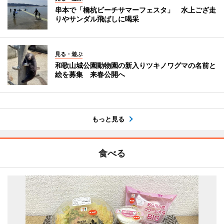
串本で「橋杭ビーチサマーフェスタ」 水上ござ走
りやサンダル飛ばしに喝采
見る・遊ぶ
和歌山城公園動物園の新入りツキノワグマの名前と
絵を募集 来春公開へ
もっと見る
食べる