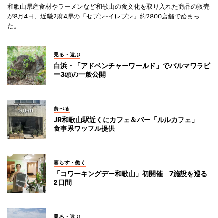
和歌山県産食材やラーメンなど和歌山の食文化を取り入れた商品の販売
が8月4日、近畿2府4県の「セブン-イレブン」約2800店舗で始まっ
た。
見る・遊ぶ
白浜・「アドベンチャーワールド」でパルマワラビ
ー3頭の一般公開
食べる
JR和歌山駅近くにカフェ＆バー「ルルカフェ」
食事系ワッフル提供
暮らす・働く
「コワーキングデー和歌山」初開催 7施設を巡る
2日間
見る・遊ぶ