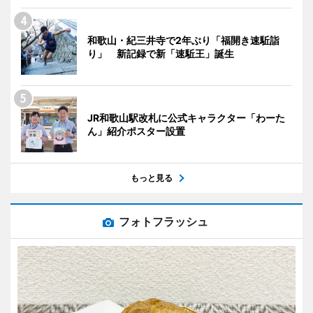
和歌山・紀三井寺で2年ぶり「福開き速駈詣
り」 新記録で新「速駈王」誕生
JR和歌山駅改札に公式キャラクター「わーた
ん」紹介ポスター設置
もっと見る
フォトフラッシュ