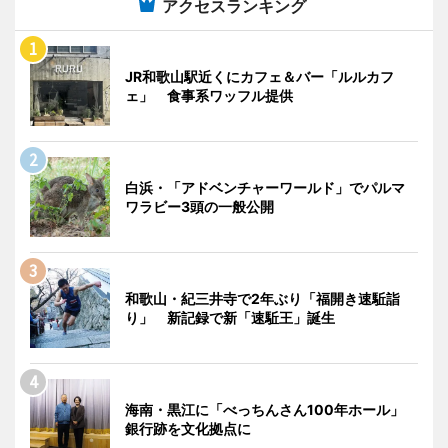
アクセスランキング
JR和歌山駅近くにカフェ＆バー「ルルカフ
ェ」 食事系ワッフル提供
白浜・「アドベンチャーワールド」でパルマ
ワラビー3頭の一般公開
和歌山・紀三井寺で2年ぶり「福開き速駈詣
り」 新記録で新「速駈王」誕生
海南・黒江に「べっちんさん100年ホール」
銀行跡を文化拠点に