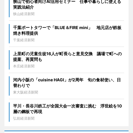
狭山で初心者向けAI活用セミナー 仕事や暮らしに使える
実践法紹介
狭山経済新聞
千葉ポートタワーで「BLUE＆FIRE mini」 地元店が鉄板
焼き料理提供
千葉経済新聞
上里町の児童生徒16人が町長らと意見交換 議場で町への
提案、再質問も
本庄経済新聞
河内小阪の「cuisine HAGI」が2周年 旬の食材使い、日
替わりで
東大阪経済新聞
平川・長谷川鉄工が全国大会一次審査に挑む 浮世絵を10
層の鋼板で再現
弘前経済新聞