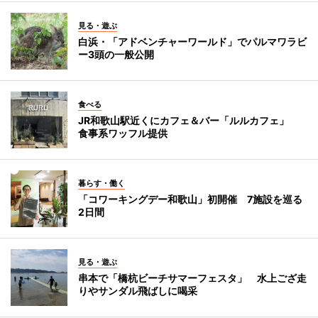
見る・遊ぶ
白浜・「アドベンチャーワールド」でパルマワラビ
ー3頭の一般公開
食べる
JR和歌山駅近くにカフェ＆バー「ルルカフェ」
食事系ワッフル提供
暮らす・働く
「コワーキングデー和歌山」初開催 7施設を巡る
2日間
見る・遊ぶ
串本で「橋杭ビーチサマーフェスタ」 水上ござ走
りやサンダル飛ばしに喝采