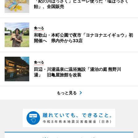
「紀の川はっさく」ピューレ使った「塩はっさく
飴」、全国販売
食べる
和歌山・本町公園で夜市「ヨナヨナエイギョウ」初
開催へ 県内外から33店
食べる
田辺・川湯温泉に温浴施設「湯治の庭 熊野川
湯」 旧亀屋旅館を改装
もっと見る