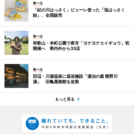
食べる
「紀の川はっさく」ピューレ使った「塩はっさく
飴」、全国販売
食べる
和歌山・本町公園で夜市「ヨナヨナエイギョウ」初
開催へ 県内外から33店
食べる
田辺・川湯温泉に温浴施設「湯治の庭 熊野川
湯」 旧亀屋旅館を改装
もっと見る