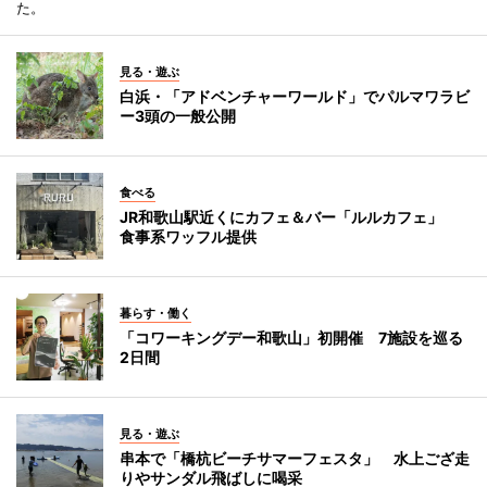
た。
見る・遊ぶ
白浜・「アドベンチャーワールド」でパルマワラビ
ー3頭の一般公開
食べる
JR和歌山駅近くにカフェ＆バー「ルルカフェ」
食事系ワッフル提供
暮らす・働く
「コワーキングデー和歌山」初開催 7施設を巡る
2日間
見る・遊ぶ
串本で「橋杭ビーチサマーフェスタ」 水上ござ走
りやサンダル飛ばしに喝采