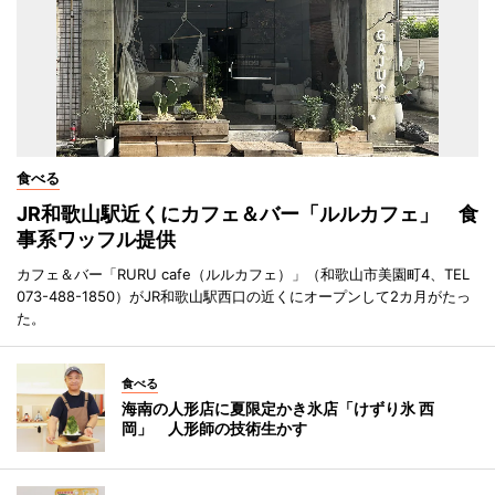
食べる
JR和歌山駅近くにカフェ＆バー「ルルカフェ」 食
事系ワッフル提供
カフェ＆バー「RURU cafe（ルルカフェ）」（和歌山市美園町4、TEL
073-488-1850）がJR和歌山駅西口の近くにオープンして2カ月がたっ
た。
食べる
海南の人形店に夏限定かき氷店「けずり氷 西
岡」 人形師の技術生かす