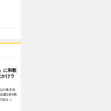
」に和歌
天かけラ
山の食文化
近畿2府4県
舗で始まっ