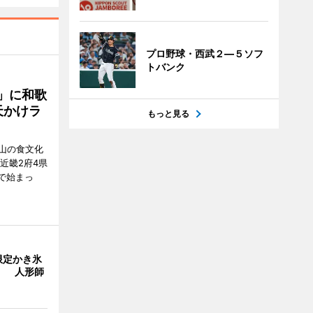
プロ野球・西武２―５ソフ
トバンク
」に和歌
天かけラ
もっと見る
山の食文化
近畿2府4県
舗で始まっ
限定かき氷
」 人形師