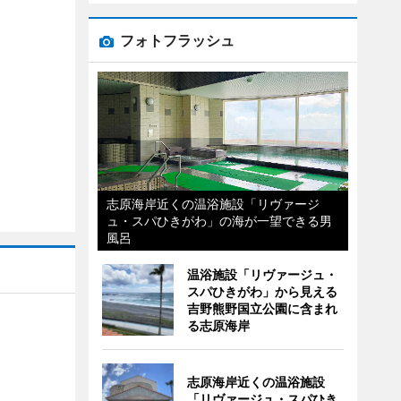
フォトフラッシュ
志原海岸近くの温浴施設「リヴァージ
ュ・スパひきがわ」の海が一望できる男
風呂
温浴施設「リヴァージュ・
スパひきがわ」から見える
吉野熊野国立公園に含まれ
る志原海岸
志原海岸近くの温浴施設
「リヴァージュ・スパひき