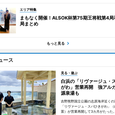
エリア特集
まもなく開催！ALSOK杯第75期王将戦第4
局まとめ
もっと見る
ュース
見る・遊ぶ
白浜の「リヴァージュ・
がわ」営業再開 強アル
源泉湯も
吉野熊野国立公園の志原海岸近くの
「リヴァージュ・スパひきがわ」（
置）が営業再開して3カ月がたった