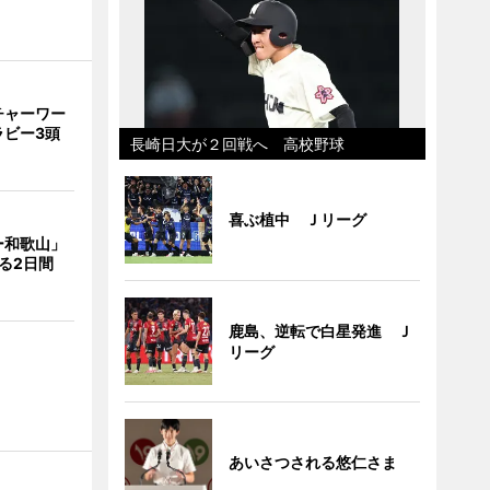
チャーワー
ラビー3頭
長崎日大が２回戦へ 高校野球
喜ぶ植中 Ｊリーグ
ー和歌山」
る2日間
鹿島、逆転で白星発進 Ｊ
リーグ
あいさつされる悠仁さま