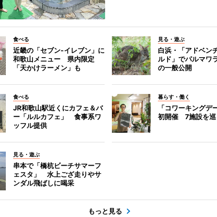
食べる
見る・遊ぶ
近畿の「セブン-イレブン」に
白浜・「アドベン
和歌山メニュー 県内限定
ルド」でパルマワ
「天かけラーメン」も
の一般公開
食べる
暮らす・働く
JR和歌山駅近くにカフェ＆バ
「コワーキングデ
ー「ルルカフェ」 食事系ワ
初開催 7施設を巡
ッフル提供
見る・遊ぶ
串本で「橋杭ビーチサマーフ
ェスタ」 水上ござ走りやサ
ンダル飛ばしに喝采
もっと見る