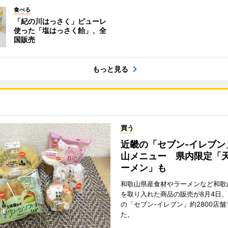
食べる
「紀の川はっさく」ピューレ
使った「塩はっさく飴」、全
国販売
もっと見る
買う
近畿の「セブン-イレブン
山メニュー 県内限定「
ーメン」も
和歌山県産食材やラーメンなど和歌
を取り入れた商品の販売が8月4日、
の「セブン-イレブン」約2800店
た。