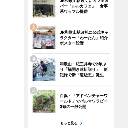
JR和歌山駅近くにカフェ＆
バー「ルルカフェ」 食事
系ワッフル提供
JR和歌山駅改札に公式キャ
ラクター「わーたん」紹介
ポスター設置
和歌山・紀三井寺で2年ぶ
り「福開き速駈詣り」 新
記録で新「速駈王」誕生
白浜・「アドベンチャーワ
ールド」でパルマワラビー
3頭の一般公開
もっと見る