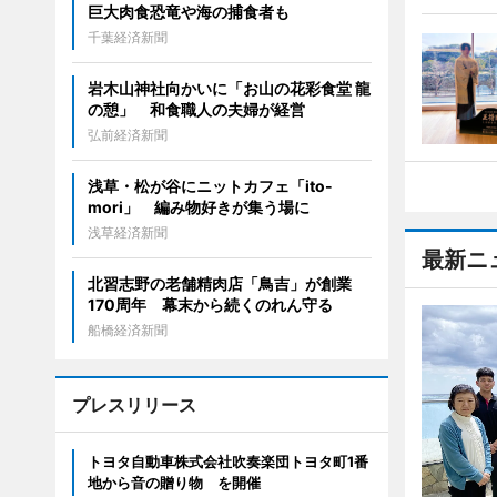
巨大肉食恐竜や海の捕食者も
千葉経済新聞
岩木山神社向かいに「お山の花彩食堂 龍
の憩」 和食職人の夫婦が経営
弘前経済新聞
浅草・松が谷にニットカフェ「ito-
mori」 編み物好きが集う場に
浅草経済新聞
最新ニ
北習志野の老舗精肉店「鳥吉」が創業
170周年 幕末から続くのれん守る
船橋経済新聞
プレスリリース
トヨタ自動車株式会社吹奏楽団トヨタ町1番
地から音の贈り物 を開催