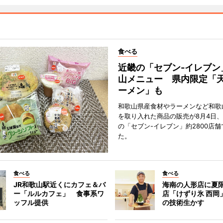
食べる
近畿の「セブン-イレブン
山メニュー 県内限定「
ーメン」も
和歌山県産食材やラーメンなど和歌
を取り入れた商品の販売が8月4日、
の「セブン-イレブン」約2800店
た。
食べる
食べる
JR和歌山駅近くにカフェ＆バ
海南の人形店に夏
ー「ルルカフェ」 食事系ワ
店「けずり氷 西岡
ッフル提供
の技術生かす