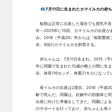
7月11日に生まれたカマイルカの赤ち
鯨類は正常に出産した場合でも授乳不良な
年～2025年に15回、カマイルカの出産
み。2016（平成28）年からは「鯨類繁
在、9頭のカマイルカを飼育する。
赤ちゃんは、7月11日生まれ。2015（平
年に同園で生まれた15歳の雌との間に生ま
在、体長116センチ、体重21キロになって
母イルカの出産は2度目。2018（平成3
齢で死んだ。同園は、妊娠中の別個体と同
出産に向けた準備をしてきた。同園による
のサポートを行っており、赤ちゃんも母イ