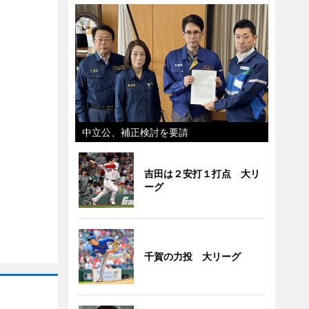
中立公、補正検討を要請
吉田は２安打１打点 大リ
ーグ
千賀の力投 大リーグ