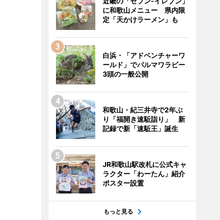
近畿の「セブン-イレブン」
に和歌山メニュー 県内限
定「天かけラーメン」も
白浜・「アドベンチャーワ
ールド」でパルマワラビー
3頭の一般公開
和歌山・紀三井寺で2年ぶ
り「福開き速駈詣り」 新
記録で新「速駈王」誕生
JR和歌山駅改札に公式キャ
ラクター「わーたん」紹介
ポスター設置
もっと見る