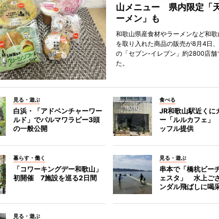
山メニュー 県内限定「
ーメン」も
和歌山県産食材やラーメンなど和歌
を取り入れた商品の販売が8月4日、
の「セブン-イレブン」約2800店
た。
見る・遊ぶ
食べる
白浜・「アドベンチャーワー
JR和歌山駅近くに
ルド」でパルマワラビー3頭
ー「ルルカフェ」
の一般公開
ッフル提供
暮らす・働く
見る・遊ぶ
「コワーキングデー和歌山」
串本で「橋杭ビー
初開催 7施設を巡る2日間
ェスタ」 水上ご
ンダル飛ばしに喝
見る・遊ぶ