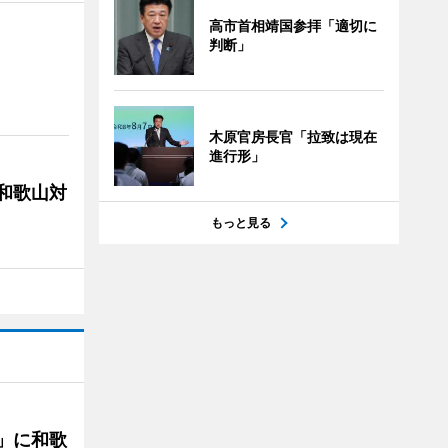
高市首相靖国参拝「適切に
判断」
木原官房長官「拉致は現在
進行形」
局和歌山対
もっと見る
」に和歌