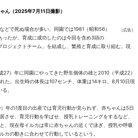
ゃん（2025年7月11日撮影）
どで死ぬ場合が多い。同園では1981（昭和56）
［広告］
があったが、育成に成功したのは今回を含め3頭の
殖プロジェクトチーム」を結成し、繁殖と育成に取り組む。現
成27）年に同園にやってきた野生個体の雄と2010（平成22）
れた。出生時の体長は107センチ、体重は14キロ。8月10日現
いる。
0）年の1度目の出産では育児行動が見られず、赤ちゃんは5日
居させ、育児行動を学ばせ、授乳トレーニングをするなど、
と、現在母イルカは常に赤ちゃんの近くで泳ぎ、授乳や呼吸
ルカの動きに合わせて行動しているという。