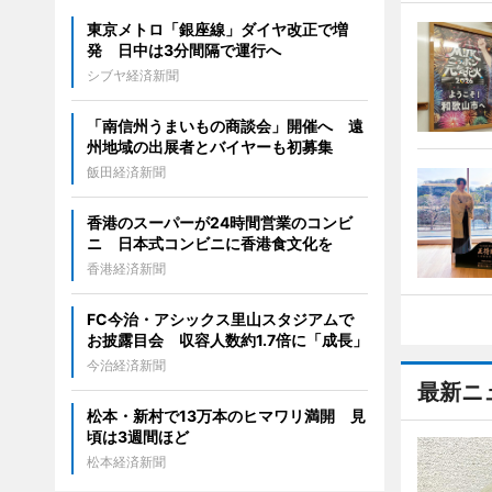
東京メトロ「銀座線」ダイヤ改正で増
発 日中は3分間隔で運行へ
シブヤ経済新聞
「南信州うまいもの商談会」開催へ 遠
州地域の出展者とバイヤーも初募集
飯田経済新聞
香港のスーパーが24時間営業のコンビ
ニ 日本式コンビニに香港食文化を
香港経済新聞
FC今治・アシックス里山スタジアムで
お披露目会 収容人数約1.7倍に「成長」
今治経済新聞
最新ニ
松本・新村で13万本のヒマワリ満開 見
頃は3週間ほど
松本経済新聞