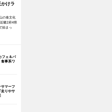
天かけラ
山の食文化
近畿2府4県
舗で始まっ
カフェ＆バ
 食事系ワ
チサマーフ
ざ走りやサ
采