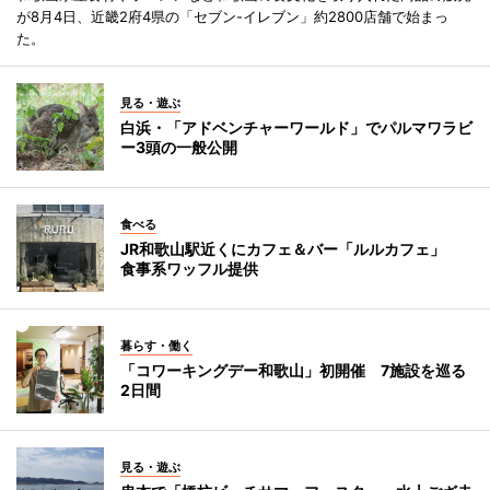
が8月4日、近畿2府4県の「セブン-イレブン」約2800店舗で始まっ
た。
見る・遊ぶ
白浜・「アドベンチャーワールド」でパルマワラビ
ー3頭の一般公開
食べる
JR和歌山駅近くにカフェ＆バー「ルルカフェ」
食事系ワッフル提供
暮らす・働く
「コワーキングデー和歌山」初開催 7施設を巡る
2日間
見る・遊ぶ