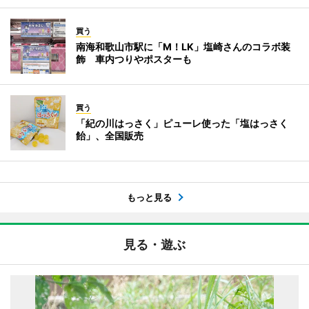
買う
南海和歌山市駅に「M！LK」塩崎さんのコラボ装
飾 車内つりやポスターも
買う
「紀の川はっさく」ピューレ使った「塩はっさく
飴」、全国販売
もっと見る
見る・遊ぶ