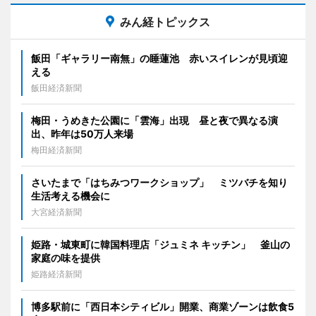
みん経トピックス
飯田「ギャラリー南無」の睡蓮池 赤いスイレンが見頃迎
える
飯田経済新聞
梅田・うめきた公園に「雲海」出現 昼と夜で異なる演
出、昨年は50万人来場
梅田経済新聞
さいたまで「はちみつワークショップ」 ミツバチを知り
生活考える機会に
大宮経済新聞
姫路・城東町に韓国料理店「ジュミネ キッチン」 釜山の
家庭の味を提供
姫路経済新聞
博多駅前に「西日本シティビル」開業、商業ゾーンは飲食5