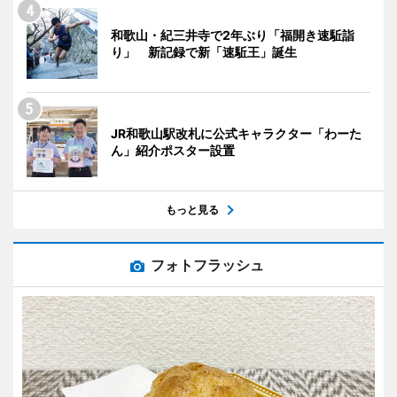
和歌山・紀三井寺で2年ぶり「福開き速駈詣
り」 新記録で新「速駈王」誕生
JR和歌山駅改札に公式キャラクター「わーた
ん」紹介ポスター設置
もっと見る
フォトフラッシュ