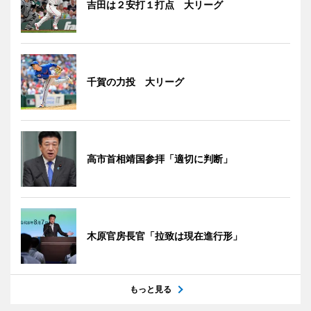
吉田は２安打１打点 大リーグ
千賀の力投 大リーグ
高市首相靖国参拝「適切に判断」
木原官房長官「拉致は現在進行形」
もっと見る