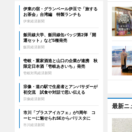
伊東の宿・グランベール伊豆で「旅する
お茶会」台湾編 特製ランチも
伊東経済新聞
飯田線大学、飯田線缶バッジ第2弾「開
運セット」など5種発売
飯田経済新聞
壱岐・重家酒造と山口の企業が連携 秋
限定日本酒「壱岐あきいち」発売
壱岐対馬経済新聞
宗像・道の駅で生産者とアンバサダーが
初交流 試食や対話で思い伝える
宗像経済新聞
最新ニ
市川「プラスアイカフェ」が1周年 コ
ーヒーに魅せられSEからバリスタに
市川経済新聞