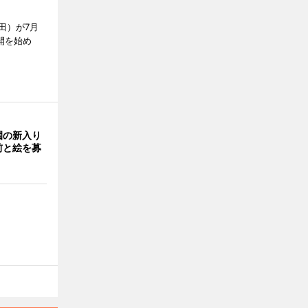
田）が7月
開を始め
園の新入り
前と絵を募