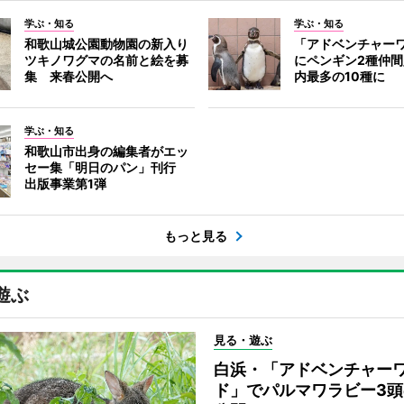
学ぶ・知る
学ぶ・知る
和歌山城公園動物園の新入り
「アドベンチャー
ツキノワグマの名前と絵を募
にペンギン2種仲
集 来春公開へ
内最多の10種に
学ぶ・知る
和歌山市出身の編集者がエッ
セー集「明日のパン」刊行
出版事業第1弾
もっと見る
遊ぶ
見る・遊ぶ
白浜・「アドベンチャー
ド」でパルマワラビー3頭