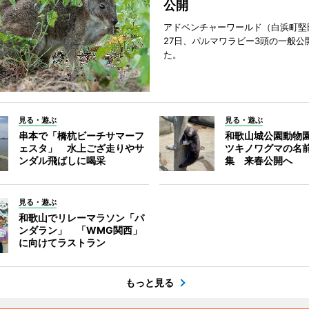
公開
アドベンチャーワールド（白浜町堅
27日、パルマワラビー3頭の一般公
た。
見る・遊ぶ
見る・遊ぶ
串本で「橋杭ビーチサマーフ
和歌山城公園動物
ェスタ」 水上ござ走りやサ
ツキノワグマの名
ンダル飛ばしに喝采
集 来春公開へ
見る・遊ぶ
和歌山でリレーマラソン「パ
ンダラン」 「WMG関西」
に向けてラストラン
もっと見る