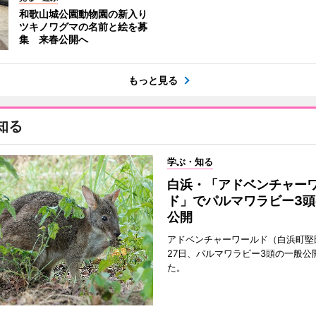
和歌山城公園動物園の新入り
ツキノワグマの名前と絵を募
集 来春公開へ
もっと見る
知る
学ぶ・知る
白浜・「アドベンチャー
ド」でパルマワラビー3頭
公開
アドベンチャーワールド（白浜町堅
27日、パルマワラビー3頭の一般公
た。