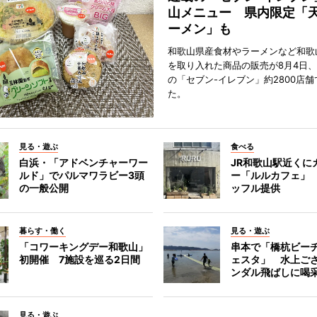
山メニュー 県内限定「
ーメン」も
和歌山県産食材やラーメンなど和歌
を取り入れた商品の販売が8月4日、
の「セブン-イレブン」約2800店
た。
見る・遊ぶ
食べる
白浜・「アドベンチャーワー
JR和歌山駅近くに
ルド」でパルマワラビー3頭
ー「ルルカフェ」
の一般公開
ッフル提供
暮らす・働く
見る・遊ぶ
「コワーキングデー和歌山」
串本で「橋杭ビー
初開催 7施設を巡る2日間
ェスタ」 水上ご
ンダル飛ばしに喝
見る・遊ぶ