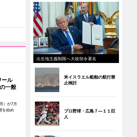
出生地主義制限へ大統領令署名
米イスラエル船舶の航行禁
ワール
止検討
の一般
田）が7月
開を始め
プロ野球・広島７―１１巨
人