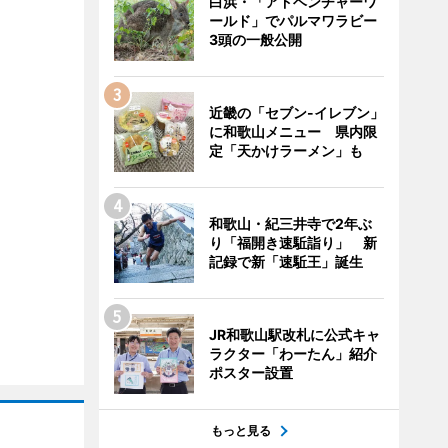
白浜・「アドベンチャーワ
ールド」でパルマワラビー
3頭の一般公開
近畿の「セブン-イレブン」
に和歌山メニュー 県内限
定「天かけラーメン」も
和歌山・紀三井寺で2年ぶ
り「福開き速駈詣り」 新
記録で新「速駈王」誕生
JR和歌山駅改札に公式キャ
ラクター「わーたん」紹介
ポスター設置
もっと見る