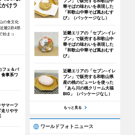
ブン」で販売する和歌山中
天かけラ
華そばの味わいを表現した
「和歌山中華そば風おむす
び」（パッケージなし）
山の食文化
近畿2府4県
近畿エリアの「セブン-イレ
舗で始まっ
ブン」で販売する和歌山中
華そばの味わいを表現した
「和歌山中華そば風おむす
び」
カフェ＆バ
近畿エリアの「セブン-イレ
 食事系ワ
ブン」で販売する和歌山県
産の桃のピューレを使った
「あら川の桃クリーム大福
BIG」（パッケージなし）
チサマーフ
もっと見る
ざ走りやサ
采
ワールドフォトニュース