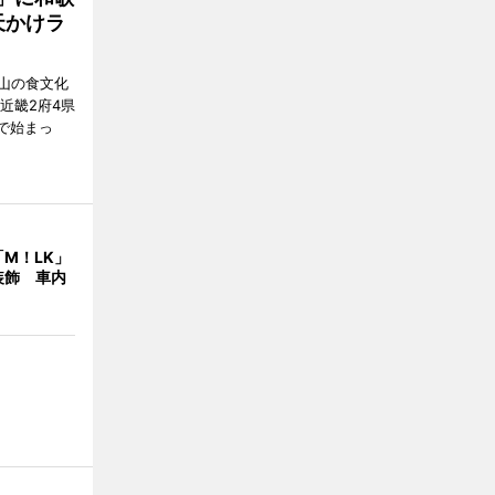
天かけラ
山の食文化
近畿2府4県
舗で始まっ
M！LK」
装飾 車内