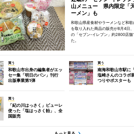
山メニュー 県内限定「
ーメン」も
和歌山県産食材やラーメンなど和歌
を取り入れた商品の販売が8月4日、
の「セブン-イレブン」約2800店
た。
買う
買う
和歌山市出身の編集者がエッ
南海和歌山市駅に「
セー集「明日のパン」刊行
塩崎さんのコラボ
出版事業第1弾
つりやポスターも
買う
「紀の川はっさく」ピューレ
使った「塩はっさく飴」、全
国販売
もっと見る