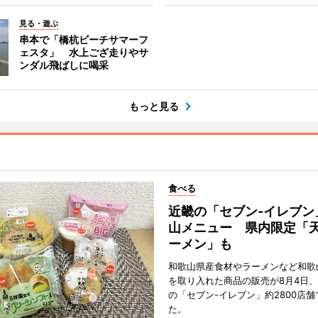
見る・遊ぶ
串本で「橋杭ビーチサマーフ
ェスタ」 水上ござ走りやサ
ンダル飛ばしに喝采
もっと見る
食べる
近畿の「セブン-イレブン
山メニュー 県内限定「
ーメン」も
和歌山県産食材やラーメンなど和歌
を取り入れた商品の販売が8月4日、
の「セブン-イレブン」約2800店
た。