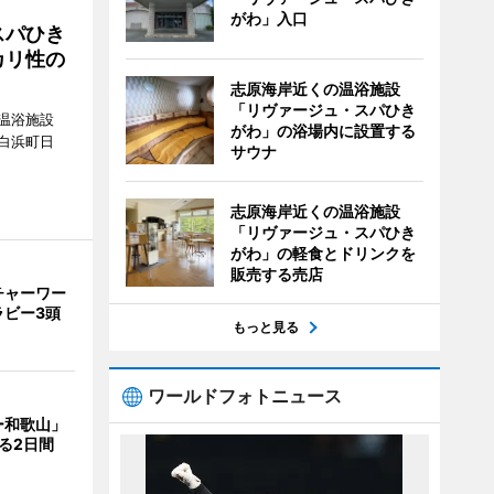
がわ」入口
スパひき
カリ性の
志原海岸近くの温浴施設
「リヴァージュ・スパひき
温浴施設
がわ」の浴場内に設置する
白浜町日
サウナ
。
志原海岸近くの温浴施設
「リヴァージュ・スパひき
がわ」の軽食とドリンクを
販売する売店
チャーワー
ラビー3頭
もっと見る
ワールドフォトニュース
ー和歌山」
る2日間