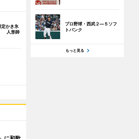
プロ野球・西武２―５ソフ
限定かき氷
トバンク
」 人形師
もっと見る
」に和歌