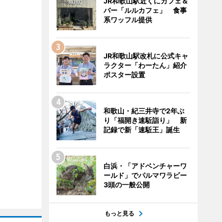
JR和歌山駅近くにカフェ＆
バー「ルルカフェ」 食事
系ワッフル提供
JR和歌山駅改札に公式キャ
ラクター「わーたん」紹介
ポスター設置
和歌山・紀三井寺で2年ぶ
り「福開き速駈詣り」 新
記録で新「速駈王」誕生
白浜・「アドベンチャーワ
ールド」でパルマワラビー
3頭の一般公開
もっと見る