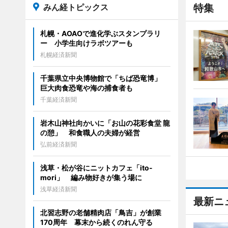
みん経トピックス
特集
札幌・AOAOで進化学ぶスタンプラリ
ー 小学生向けラボツアーも
札幌経済新聞
千葉県立中央博物館で「ちば恐竜博」
巨大肉食恐竜や海の捕食者も
千葉経済新聞
岩木山神社向かいに「お山の花彩食堂 龍
の憩」 和食職人の夫婦が経営
弘前経済新聞
浅草・松が谷にニットカフェ「ito-
mori」 編み物好きが集う場に
浅草経済新聞
最新ニ
北習志野の老舗精肉店「鳥吉」が創業
170周年 幕末から続くのれん守る