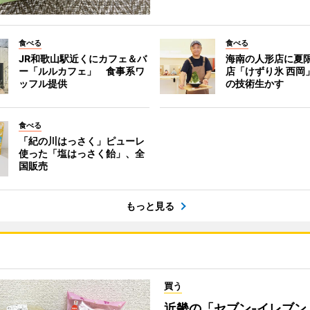
食べる
食べる
JR和歌山駅近くにカフェ＆バ
海南の人形店に夏
ー「ルルカフェ」 食事系ワ
店「けずり氷 西岡
ッフル提供
の技術生かす
食べる
「紀の川はっさく」ピューレ
使った「塩はっさく飴」、全
国販売
もっと見る
買う
近畿の「セブン-イレブン