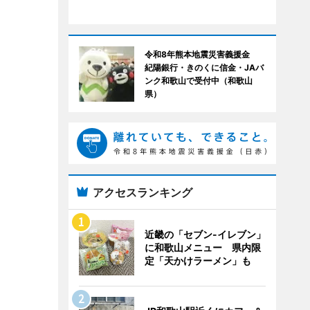
令和8年熊本地震災害義援金
紀陽銀行・きのくに信金・JAバ
ンク和歌山で受付中（和歌山
県）
アクセスランキング
近畿の「セブン-イレブン」
に和歌山メニュー 県内限
定「天かけラーメン」も