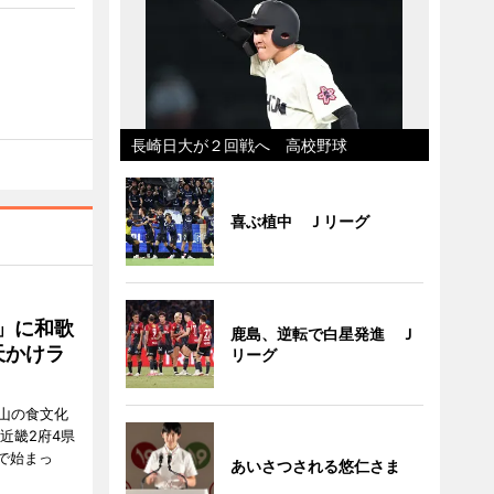
長崎日大が２回戦へ 高校野球
喜ぶ植中 Ｊリーグ
」に和歌
鹿島、逆転で白星発進 Ｊ
天かけラ
リーグ
山の食文化
近畿2府4県
舗で始まっ
あいさつされる悠仁さま