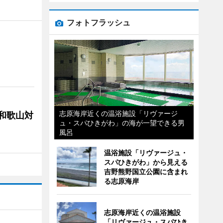
フォトフラッシュ
志原海岸近くの温浴施設「リヴァージ
局和歌山対
ュ・スパひきがわ」の海が一望できる男
風呂
温浴施設「リヴァージュ・
スパひきがわ」から見える
吉野熊野国立公園に含まれ
る志原海岸
志原海岸近くの温浴施設
「リヴァージュ・スパひき