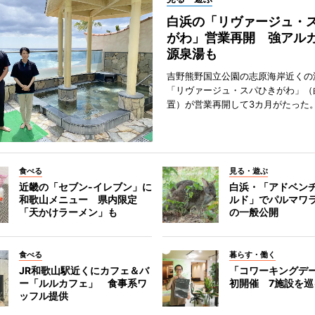
白浜の「リヴァージュ・
がわ」営業再開 強アル
源泉湯も
吉野熊野国立公園の志原海岸近くの
「リヴァージュ・スパひきがわ」（
置）が営業再開して3カ月がたった
食べる
見る・遊ぶ
近畿の「セブン-イレブン」に
白浜・「アドベン
和歌山メニュー 県内限定
ルド」でパルマワ
「天かけラーメン」も
の一般公開
食べる
暮らす・働く
JR和歌山駅近くにカフェ＆バ
「コワーキングデ
ー「ルルカフェ」 食事系ワ
初開催 7施設を巡
ッフル提供