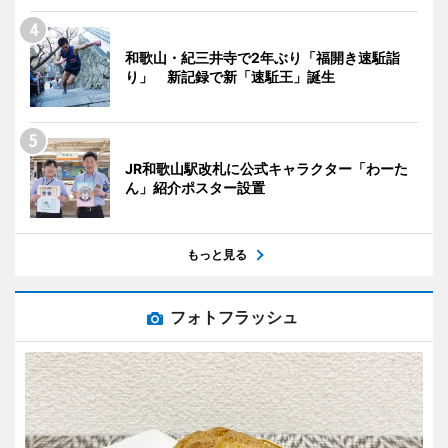
和歌山・紀三井寺で2年ぶり「福開き速駈詣
り」 新記録で新「速駈王」誕生
JR和歌山駅改札に公式キャラクター「わーた
ん」紹介ポスター設置
もっと見る
フォトフラッシュ