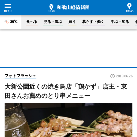
36°C
食べる
見る・遊ぶ
買う
暮らす・働く
学ぶ・知る
フォトフラッシュ
2018.06.26
大新公園近くの焼き鳥店「鶏かず」店主・東
田さんお薦めのとり串メニュー