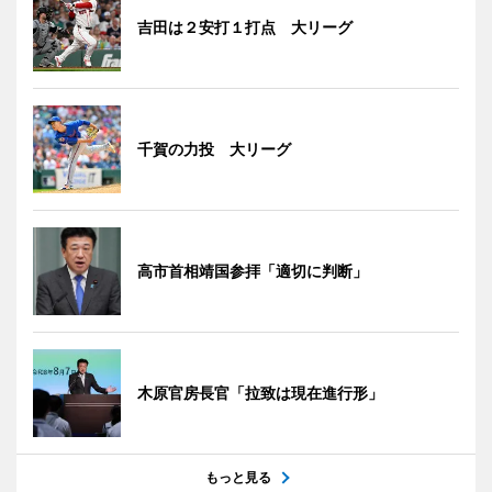
吉田は２安打１打点 大リーグ
千賀の力投 大リーグ
高市首相靖国参拝「適切に判断」
木原官房長官「拉致は現在進行形」
もっと見る