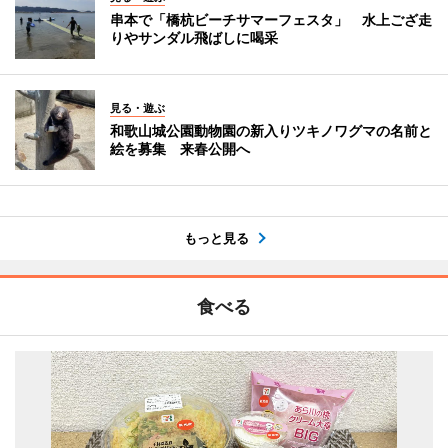
串本で「橋杭ビーチサマーフェスタ」 水上ござ走
りやサンダル飛ばしに喝采
見る・遊ぶ
和歌山城公園動物園の新入りツキノワグマの名前と
絵を募集 来春公開へ
もっと見る
食べる