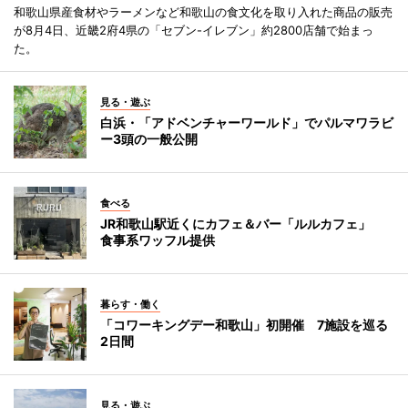
和歌山県産食材やラーメンなど和歌山の食文化を取り入れた商品の販売
が8月4日、近畿2府4県の「セブン-イレブン」約2800店舗で始まっ
た。
見る・遊ぶ
白浜・「アドベンチャーワールド」でパルマワラビ
ー3頭の一般公開
食べる
JR和歌山駅近くにカフェ＆バー「ルルカフェ」
食事系ワッフル提供
暮らす・働く
「コワーキングデー和歌山」初開催 7施設を巡る
2日間
見る・遊ぶ