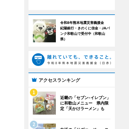
令和8年熊本地震災害義援金
紀陽銀行・きのくに信金・JAバ
ンク和歌山で受付中（和歌山
県）
アクセスランキング
近畿の「セブン-イレブン」
に和歌山メニュー 県内限
定「天かけラーメン」も