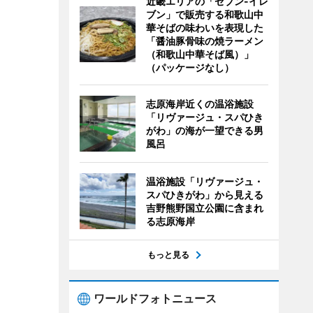
近畿エリアの「セブン-イレ
ブン」で販売する和歌山中
華そばの味わいを表現した
「醤油豚骨味の焼ラーメン
（和歌山中華そば風）」
（パッケージなし）
志原海岸近くの温浴施設
「リヴァージュ・スパひき
がわ」の海が一望できる男
風呂
温浴施設「リヴァージュ・
スパひきがわ」から見える
吉野熊野国立公園に含まれ
る志原海岸
もっと見る
ワールドフォトニュース