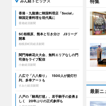
みん経トピックス
特集
香港・九龍塘に韓国料理店「Social」
韓国定番料理を現代風に
香港経済新聞
SC相模原、熊本と引き分け J3リーグ
開幕
相模原町田経済新聞
関門海峡花火大会、無料エリアなしの門
司側をライブ配信
小倉経済新聞
八広で「八八祭り」 1500人が提灯行
列、多幸アートも
すみだ経済新聞
最新ニ
八戸の「騎馬打毬」、若手騎手の姿勇ま
しく 20年ぶりの正式参拝も