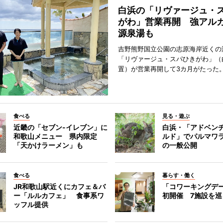
白浜の「リヴァージュ・
がわ」営業再開 強アル
源泉湯も
吉野熊野国立公園の志原海岸近くの
「リヴァージュ・スパひきがわ」（
置）が営業再開して3カ月がたった
食べる
見る・遊ぶ
近畿の「セブン-イレブン」に
白浜・「アドベン
和歌山メニュー 県内限定
ルド」でパルマワ
「天かけラーメン」も
の一般公開
食べる
暮らす・働く
JR和歌山駅近くにカフェ＆バ
「コワーキングデ
ー「ルルカフェ」 食事系ワ
初開催 7施設を巡
ッフル提供