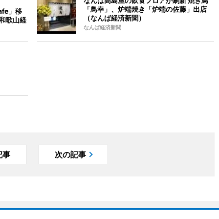
なんば高島屋の飲食フロアが刷新 焼き鳥
「鳥幸」、炉端焼き「炉端の佐藤」出店
afe」移
（なんば経済新聞）
（和歌山経
なんば経済新聞
記事
次の記事