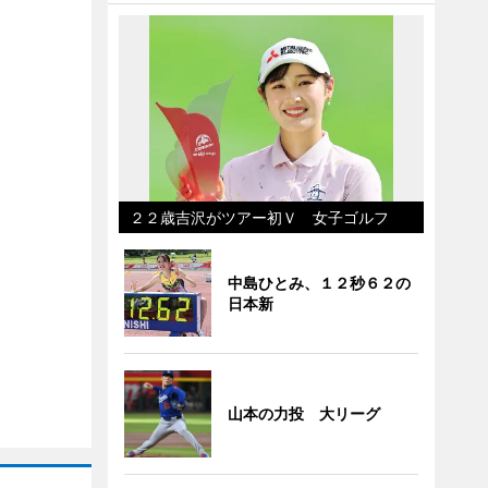
２２歳吉沢がツアー初Ｖ 女子ゴルフ
中島ひとみ、１２秒６２の
日本新
山本の力投 大リーグ