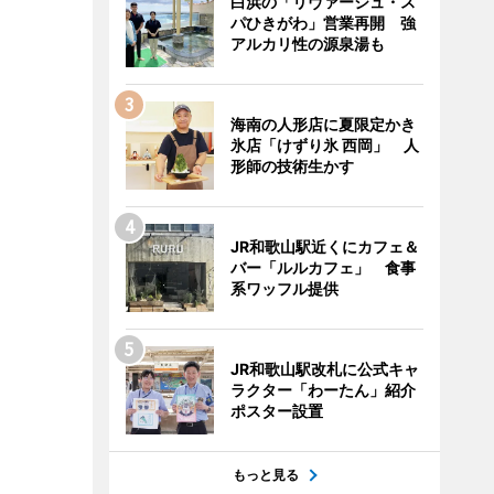
白浜の「リヴァージュ・ス
パひきがわ」営業再開 強
アルカリ性の源泉湯も
海南の人形店に夏限定かき
氷店「けずり氷 西岡」 人
形師の技術生かす
JR和歌山駅近くにカフェ＆
バー「ルルカフェ」 食事
系ワッフル提供
JR和歌山駅改札に公式キャ
ラクター「わーたん」紹介
ポスター設置
もっと見る