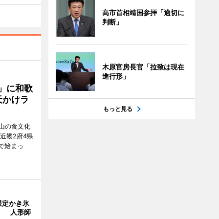
高市首相靖国参拝「適切に
判断」
木原官房長官「拉致は現在
進行形」
」に和歌
天かけラ
もっと見る
山の食文化
近畿2府4県
舗で始まっ
限定かき氷
」 人形師