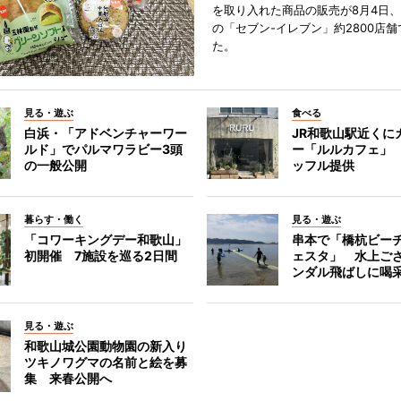
を取り入れた商品の販売が8月4日、
の「セブン-イレブン」約2800店
た。
見る・遊ぶ
食べる
白浜・「アドベンチャーワー
JR和歌山駅近くに
ルド」でパルマワラビー3頭
ー「ルルカフェ」
の一般公開
ッフル提供
暮らす・働く
見る・遊ぶ
「コワーキングデー和歌山」
串本で「橋杭ビー
初開催 7施設を巡る2日間
ェスタ」 水上ご
ンダル飛ばしに喝
見る・遊ぶ
和歌山城公園動物園の新入り
ツキノワグマの名前と絵を募
集 来春公開へ