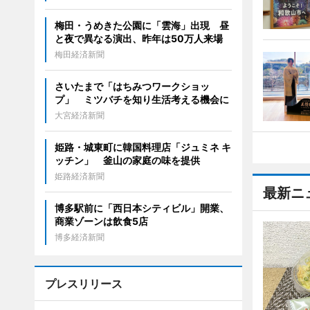
梅田・うめきた公園に「雲海」出現 昼
と夜で異なる演出、昨年は50万人来場
梅田経済新聞
さいたまで「はちみつワークショッ
プ」 ミツバチを知り生活考える機会に
大宮経済新聞
姫路・城東町に韓国料理店「ジュミネ キ
ッチン」 釜山の家庭の味を提供
姫路経済新聞
最新ニ
博多駅前に「西日本シティビル」開業、
商業ゾーンは飲食5店
博多経済新聞
プレスリリース