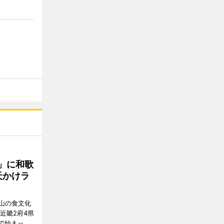
」に和歌
天かけラ
山の食文化
近畿2府4県
舗で始まっ