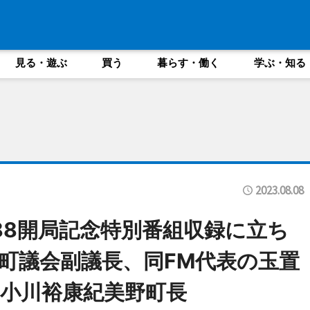
見る・遊ぶ
買う
暮らす・働く
学ぶ・知る
2023.08.08
88開局記念特別番組収録に立ち
町議会副議長、同FM代表の玉置
小川裕康紀美野町長