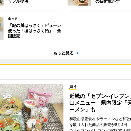
ッフル提供
の技術生かす
食べる
「紀の川はっさく」ピューレ
使った「塩はっさく飴」、全
国販売
もっと見る
買う
近畿の「セブン-イレブン
山メニュー 県内限定「
ーメン」も
和歌山県産食材やラーメンなど和歌
を取り入れた商品の販売が8月4日、
の「セブン-イレブン」約2800店