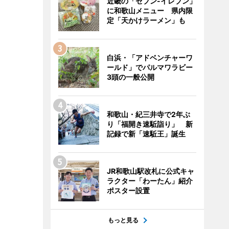
近畿の「セブン-イレブン」
に和歌山メニュー 県内限
定「天かけラーメン」も
白浜・「アドベンチャーワ
ールド」でパルマワラビー
3頭の一般公開
和歌山・紀三井寺で2年ぶ
り「福開き速駈詣り」 新
記録で新「速駈王」誕生
JR和歌山駅改札に公式キャ
ラクター「わーたん」紹介
ポスター設置
もっと見る