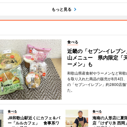
もっと見る
食べる
近畿の「セブン-イレブン
山メニュー 県内限定「
ーメン」も
和歌山県産食材やラーメンなど和歌
を取り入れた商品の販売が8月4日、
の「セブン-イレブン」約2800店
た。
食べる
食べる
JR和歌山駅近くにカフェ＆バ
海南の人形店に夏
ー「ルルカフェ」 食事系ワ
店「けずり氷 西岡