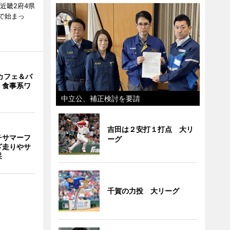
近畿2府4県
舗で始まっ
カフェ＆バ
 食事系ワ
中立公、補正検討を要請
吉田は２安打１打点 大リ
チサマーフ
ーグ
ざ走りやサ
采
千賀の力投 大リーグ