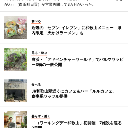
がわ」（白浜町日置）が営業再開して3カ月がたった。
食べる
近畿の「セブン-イレブン」に和歌山メニュー 県
内限定「天かけラーメン」も
見る・遊ぶ
白浜・「アドベンチャーワールド」でパルマワラビ
ー3頭の一般公開
食べる
JR和歌山駅近くにカフェ＆バー「ルルカフェ」
食事系ワッフル提供
暮らす・働く
「コワーキングデー和歌山」初開催 7施設を巡る
2日間