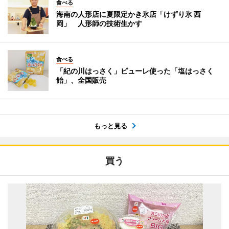
食べる
海南の人形店に夏限定かき氷店「けずり氷 西
岡」 人形師の技術生かす
食べる
「紀の川はっさく」ピューレ使った「塩はっさく
飴」、全国販売
もっと見る
買う