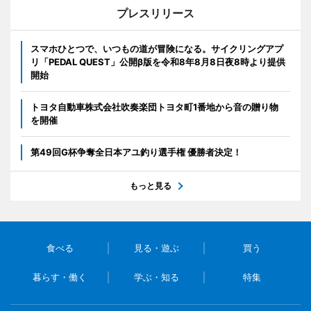
プレスリリース
スマホひとつで、いつもの道が冒険になる。サイクリングアプ
リ「PEDAL QUEST」公開β版を令和8年8月8日夜8時より提供
開始
トヨタ自動車株式会社吹奏楽団トヨタ町1番地から音の贈り物
を開催
第49回G杯争奪全日本アユ釣り選手権 優勝者決定！
もっと見る
食べる
見る・遊ぶ
買う
暮らす・働く
学ぶ・知る
特集