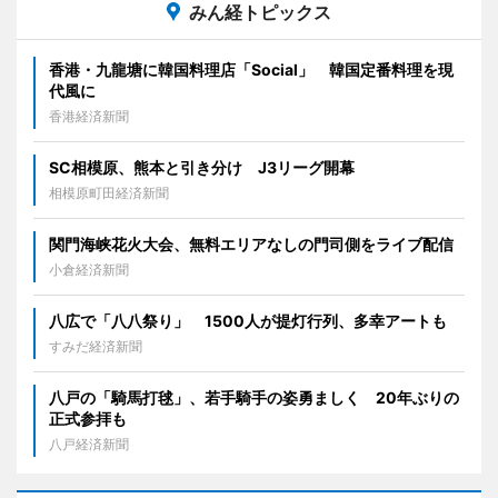
みん経トピックス
香港・九龍塘に韓国料理店「Social」 韓国定番料理を現
代風に
香港経済新聞
SC相模原、熊本と引き分け J3リーグ開幕
相模原町田経済新聞
関門海峡花火大会、無料エリアなしの門司側をライブ配信
小倉経済新聞
八広で「八八祭り」 1500人が提灯行列、多幸アートも
すみだ経済新聞
八戸の「騎馬打毬」、若手騎手の姿勇ましく 20年ぶりの
正式参拝も
八戸経済新聞