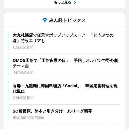
もっと見る
みん経トピックス
大丸札幌店で任天堂ポップアップストア 「どうぶつの
森」特設エリアも
札幌経済新聞
OMO5函館で「函館夜景の日」 手回しオルガンで野外劇
テーマ曲
函館経済新聞
香港・九龍塘に韓国料理店「Social」 韓国定番料理を現
代風に
香港経済新聞
SC相模原、熊本と引き分け J3リーグ開幕
相模原町田経済新聞