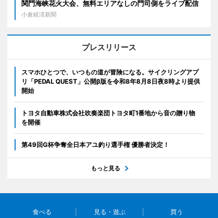
関門海峡花火大会、無料エリアなしの門司側をライブ配信
小倉経済新聞
プレスリリース
スマホひとつで、いつもの道が冒険になる。サイクリングアプ
リ「PEDAL QUEST」公開β版を令和8年8月8日夜8時より提供
開始
トヨタ自動車株式会社吹奏楽団トヨタ町1番地から音の贈り物
を開催
第49回G杯争奪全日本アユ釣り選手権 優勝者決定！
もっと見る
食べる
見る・遊ぶ
買う