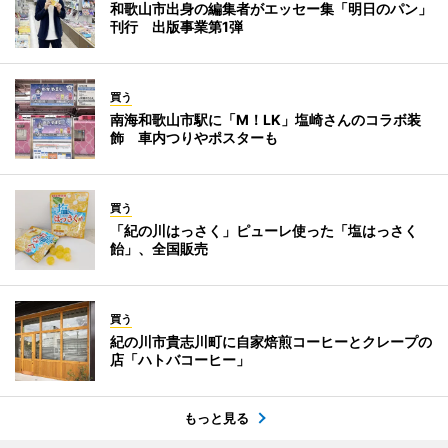
和歌山市出身の編集者がエッセー集「明日のパン」
刊行 出版事業第1弾
買う
南海和歌山市駅に「M！LK」塩崎さんのコラボ装
飾 車内つりやポスターも
買う
「紀の川はっさく」ピューレ使った「塩はっさく
飴」、全国販売
買う
紀の川市貴志川町に自家焙煎コーヒーとクレープの
店「ハトバコーヒー」
もっと見る