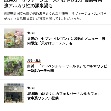
強アルカリ性の源泉湯も
吉野熊野国立公園の志原海岸近くの温浴施設「リヴァージュ・スパひき
がわ」（白浜町日置）が営業再開して3カ月がたった。
食べる
近畿の「セブン-イレブン」に和歌山メニュー 県
内限定「天かけラーメン」も
見る・遊ぶ
白浜・「アドベンチャーワールド」でパルマワラビ
ー3頭の一般公開
食べる
JR和歌山駅近くにカフェ＆バー「ルルカフェ」
食事系ワッフル提供