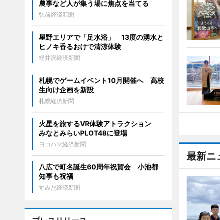
農事など人が集う場に焦点を当てる
弘前経済新聞
星野エリアで「足水浴」 13度の湧水と
ヒノキ香るおけで清涼体験
軽井沢経済新聞
札幌でゲームイベント10月開催へ 高校
生向け企画を新設
札幌経済新聞
火星を旅するVR体験アトラクション
みなとみらいPLOT48に登場
ヨコハマ経済新聞
最新ニ
八広で町名誕生60周年祝賀会 小池都
知事も祝福
すみだ経済新聞