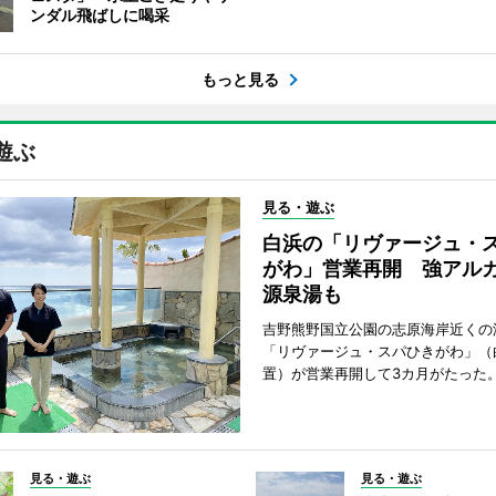
ンダル飛ばしに喝采
もっと見る
遊ぶ
見る・遊ぶ
白浜の「リヴァージュ・
がわ」営業再開 強アル
源泉湯も
吉野熊野国立公園の志原海岸近くの
「リヴァージュ・スパひきがわ」（
置）が営業再開して3カ月がたった
見る・遊ぶ
見る・遊ぶ