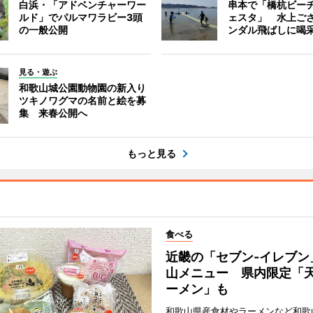
白浜・「アドベンチャーワー
串本で「橋杭ビー
ルド」でパルマワラビー3頭
ェスタ」 水上ご
の一般公開
ンダル飛ばしに喝
見る・遊ぶ
和歌山城公園動物園の新入り
ツキノワグマの名前と絵を募
集 来春公開へ
もっと見る
食べる
近畿の「セブン-イレブン
山メニュー 県内限定「
ーメン」も
和歌山県産食材やラーメンなど和歌