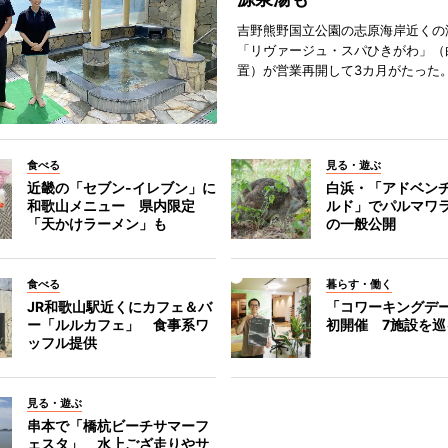
吉野熊野国立公園の志原海岸近くの
「リヴァージュ・スパひきがわ」（
置）が営業再開して3カ月がたった
食べる
見る・遊ぶ
近畿の「セブン-イレブン」に
白浜・「アドベン
和歌山メニュー 県内限定
ルド」でパルマワ
「天かけラーメン」も
の一般公開
食べる
暮らす・働く
JR和歌山駅近くにカフェ＆バ
「コワーキングデ
ー「ルルカフェ」 食事系ワ
初開催 7施設を巡
ッフル提供
見る・遊ぶ
串本で「橋杭ビーチサマーフ
ェスタ」 水上ござ走りやサ