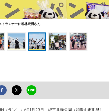
ストランナーに若林宏樹さん
UN（ラン）」が11月23日、紀三井寺公園（和歌山市毛見）