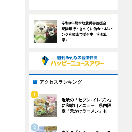
令和8年熊本地震災害義援金
紀陽銀行・きのくに信金・JAバ
ンク和歌山で受付中（和歌山
県）
アクセスランキング
近畿の「セブン-イレブン」
に和歌山メニュー 県内限
定「天かけラーメン」も