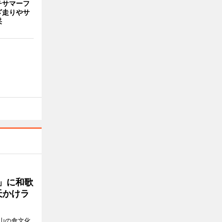
チサマーフ
ざ走りやサ
采
」に和歌
天かけラ
山の食文化