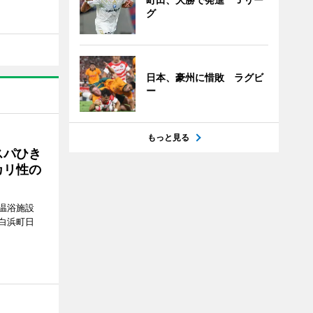
グ
日本、豪州に惜敗 ラグビ
ー
もっと見る
スパひき
カリ性の
温浴施設
白浜町日
。