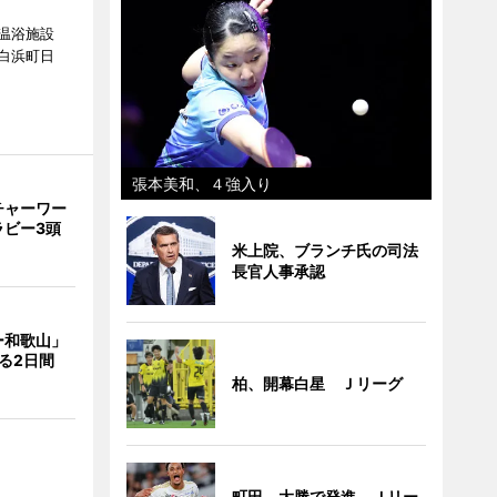
温浴施設
白浜町日
。
張本美和、４強入り
チャーワー
ラビー3頭
米上院、ブランチ氏の司法
長官人事承認
ー和歌山」
る2日間
柏、開幕白星 Ｊリーグ
町田、大勝で発進 Ｊリー