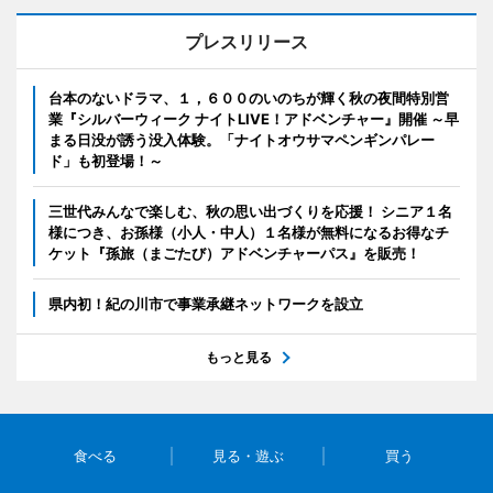
プレスリリース
台本のないドラマ、１，６００のいのちが輝く秋の夜間特別営
業『シルバーウィーク ナイトLIVE！アドベンチャー』開催 ～早
まる日没が誘う没入体験。「ナイトオウサマペンギンパレー
ド」も初登場！～
三世代みんなで楽しむ、秋の思い出づくりを応援！ シニア１名
様につき、お孫様（小人・中人）１名様が無料になるお得なチ
ケット『孫旅（まごたび）アドベンチャーパス』を販売！
県内初！紀の川市で事業承継ネットワークを設立
もっと見る
食べる
見る・遊ぶ
買う