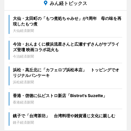
みん経トピックス
大仙・太田町の「もつ煮処ちゃみせ」が1周年 母の味を再
現したもつ煮
大仙経済新聞
今治・おんまくに横浜流星さんと広瀬すずさんがサプライ
ズ登壇 映画コラボ花火も
今治経済新聞
浜松・高丘北に「カフェロブ浜松本店」 トッピングでオ
リジナルパンケーキ
浜松経済新聞
香港・啓徳に仏ビストロ新店「Bistrot's Suzette」
香港経済新聞
銚子で「台湾茶坊」 台湾料理や雑貨通じ文化に親しむ
銚子経済新聞