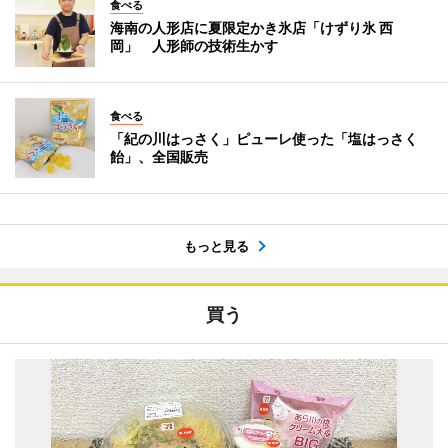
食べる
海南の人形店に夏限定かき氷店「けずり氷 西
岡」 人形師の技術生かす
食べる
「紀の川はっさく」ピューレ使った「塩はっさく
飴」、全国販売
もっと見る
買う