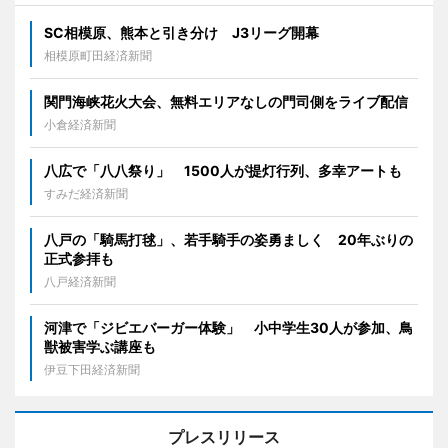
SC相模原、熊本と引き分け J3リーグ開幕
相模原町田経済新聞
関門海峡花火大会、無料エリアなしの門司側をライブ配信
小倉経済新聞
八広で「八八祭り」 1500人が提灯行列、多幸アートも
すみだ経済新聞
八戸の「騎馬打毬」、若手騎手の姿勇ましく 20年ぶりの
正式参拝も
八戸経済新聞
河津で「ジビエバーガー体験」 小中学生30人が参加、鳥
獣被害学ぶ講座も
伊豆下田経済新聞
プレスリリース