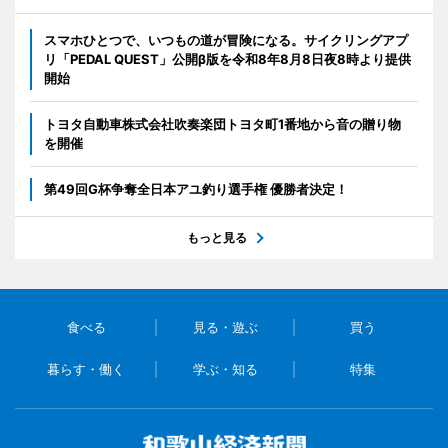
スマホひとつで、いつもの道が冒険になる。サイクリングアプ
リ「PEDAL QUEST」公開β版を令和8年8月8日夜8時より提供
開始
トヨタ自動車株式会社吹奏楽団トヨタ町1番地から音の贈り物
を開催
第49回G杯争奪全日本アユ釣り選手権 優勝者決定！
もっと見る
食べる
見る・遊ぶ
買う
暮らす・働く
学ぶ・知る
特集