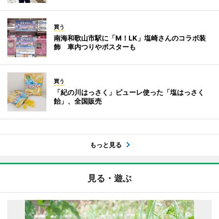
買う
南海和歌山市駅に「M！LK」塩崎さんのコラボ装
飾 車内つりやポスターも
買う
「紀の川はっさく」ピューレ使った「塩はっさく
飴」、全国販売
もっと見る
見る・遊ぶ