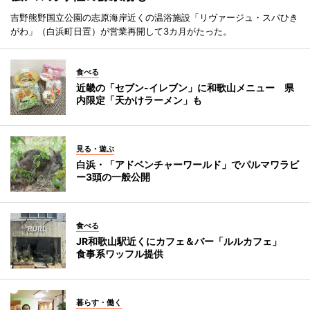
吉野熊野国立公園の志原海岸近くの温浴施設「リヴァージュ・スパひき
がわ」（白浜町日置）が営業再開して3カ月がたった。
食べる
近畿の「セブン-イレブン」に和歌山メニュー 県
内限定「天かけラーメン」も
見る・遊ぶ
白浜・「アドベンチャーワールド」でパルマワラビ
ー3頭の一般公開
食べる
JR和歌山駅近くにカフェ＆バー「ルルカフェ」
食事系ワッフル提供
暮らす・働く