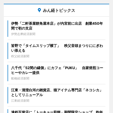
みん経トピックス
伊勢「二軒茶屋餅角屋本店」が内宮前に出店 創業450年
間で初の支店
伊勢志摩経済新聞
皆野で「タイムスリップ横丁」 秩父音頭まつりににぎわ
い添える
秩父経済新聞
八千代「52間の縁側」にカフェ「PUKU」 自家焙煎コー
ヒーやカレー提供
船橋経済新聞
江東・清澄白河の雑貨店、猫アイテム専門店「ネコシカ」
としてリニューアル
江東経済新聞
遠鉄百貨店に「トーキョー煎餅」期間限定ショップ 昨年