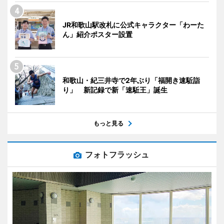
JR和歌山駅改札に公式キャラクター「わーた
ん」紹介ポスター設置
和歌山・紀三井寺で2年ぶり「福開き速駈詣
り」 新記録で新「速駈王」誕生
もっと見る
フォトフラッシュ