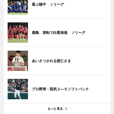
喜ぶ植中 Ｊリーグ
鹿島、逆転で白星発進 Ｊリーグ
あいさつされる悠仁さま
プロ野球・西武２―５ソフトバンク
もっと見る