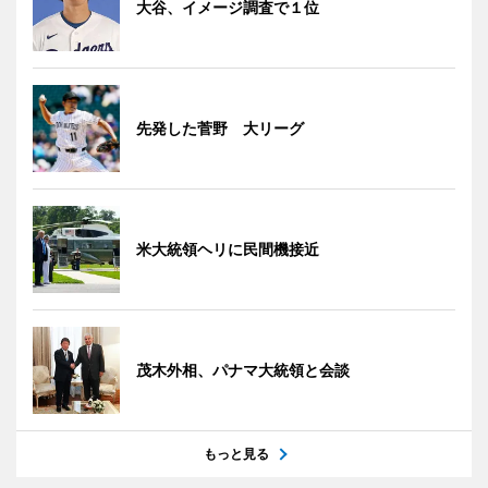
大谷、イメージ調査で１位
先発した菅野 大リーグ
米大統領ヘリに民間機接近
茂木外相、パナマ大統領と会談
もっと見る