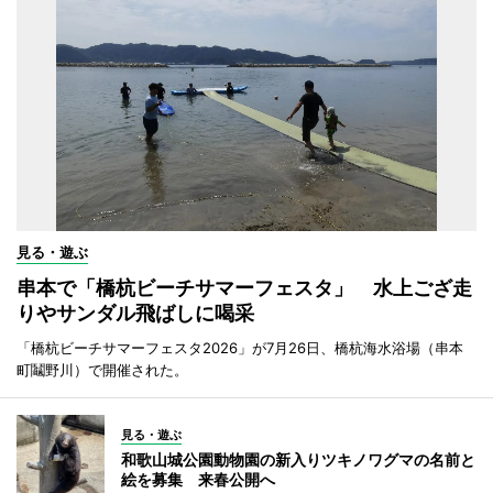
見る・遊ぶ
串本で「橋杭ビーチサマーフェスタ」 水上ござ走
りやサンダル飛ばしに喝采
「橋杭ビーチサマーフェスタ2026」が7月26日、橋杭海水浴場（串本
町鬮野川）で開催された。
見る・遊ぶ
和歌山城公園動物園の新入りツキノワグマの名前と
絵を募集 来春公開へ