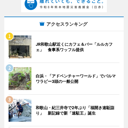
アクセスランキング
JR和歌山駅近くにカフェ＆バー「ルルカフ
ェ」 食事系ワッフル提供
白浜・「アドベンチャーワールド」でパルマ
ワラビー3頭の一般公開
和歌山・紀三井寺で2年ぶり「福開き速駈詣
り」 新記録で新「速駈王」誕生