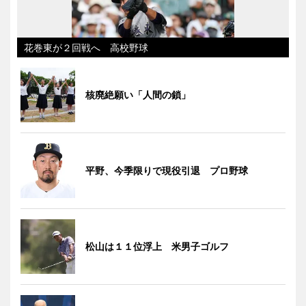
花巻東が２回戦へ 高校野球
核廃絶願い「人間の鎖」
平野、今季限りで現役引退 プロ野球
松山は１１位浮上 米男子ゴルフ