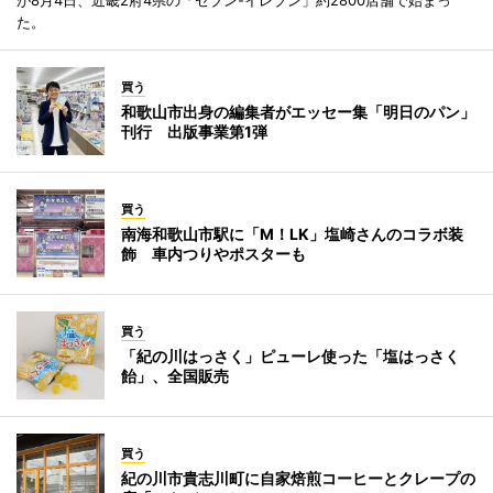
が8月4日、近畿2府4県の「セブン-イレブン」約2800店舗で始まっ
た。
買う
和歌山市出身の編集者がエッセー集「明日のパン」
刊行 出版事業第1弾
買う
南海和歌山市駅に「M！LK」塩崎さんのコラボ装
飾 車内つりやポスターも
買う
「紀の川はっさく」ピューレ使った「塩はっさく
飴」、全国販売
買う
紀の川市貴志川町に自家焙煎コーヒーとクレープの