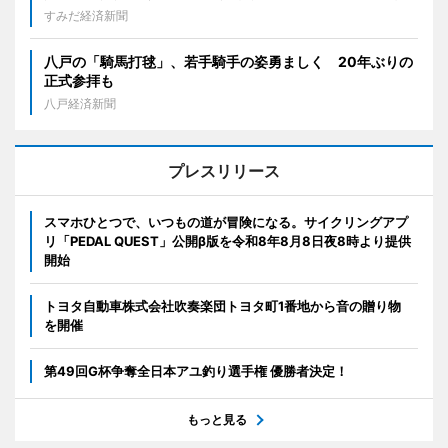
すみだ経済新聞
八戸の「騎馬打毬」、若手騎手の姿勇ましく 20年ぶりの
正式参拝も
八戸経済新聞
プレスリリース
スマホひとつで、いつもの道が冒険になる。サイクリングアプ
リ「PEDAL QUEST」公開β版を令和8年8月8日夜8時より提供
開始
トヨタ自動車株式会社吹奏楽団トヨタ町1番地から音の贈り物
を開催
第49回G杯争奪全日本アユ釣り選手権 優勝者決定！
もっと見る