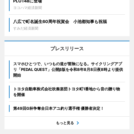
PLOT48に登場
ヨコハマ経済新聞
八広で町名誕生60周年祝賀会 小池都知事も祝福
すみだ経済新聞
プレスリリース
スマホひとつで、いつもの道が冒険になる。サイクリングアプ
リ「PEDAL QUEST」公開β版を令和8年8月8日夜8時より提供
開始
トヨタ自動車株式会社吹奏楽団トヨタ町1番地から音の贈り物
を開催
第49回G杯争奪全日本アユ釣り選手権 優勝者決定！
もっと見る