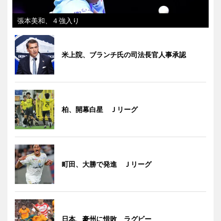
張本美和、４強入り
米上院、ブランチ氏の司法長官人事承認
柏、開幕白星 Ｊリーグ
町田、大勝で発進 Ｊリーグ
日本、豪州に惜敗 ラグビー