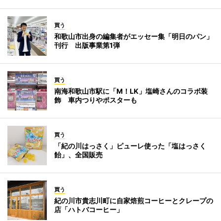
買う
和歌山市出身の編集者がエッセー集「明日のパン」
刊行 出版事業第1弾
買う
南海和歌山市駅に「M！LK」塩崎さんのコラボ装
飾 車内つりやポスターも
買う
「紀の川はっさく」ピューレ使った「塩はっさく
飴」、全国販売
買う
紀の川市貴志川町に自家焙煎コーヒーとクレープの
店「ハトバコーヒー」