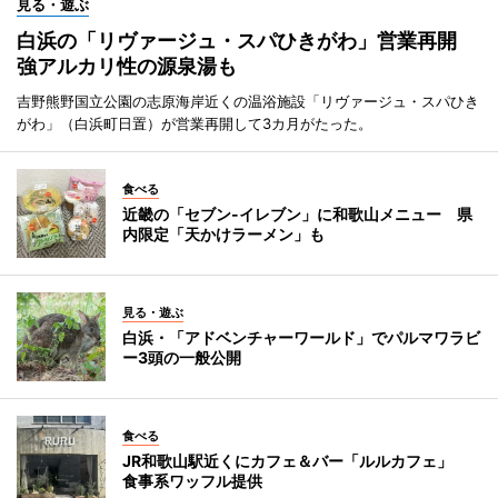
見る・遊ぶ
白浜の「リヴァージュ・スパひきがわ」営業再開
強アルカリ性の源泉湯も
吉野熊野国立公園の志原海岸近くの温浴施設「リヴァージュ・スパひき
がわ」（白浜町日置）が営業再開して3カ月がたった。
食べる
近畿の「セブン-イレブン」に和歌山メニュー 県
内限定「天かけラーメン」も
見る・遊ぶ
白浜・「アドベンチャーワールド」でパルマワラビ
ー3頭の一般公開
食べる
JR和歌山駅近くにカフェ＆バー「ルルカフェ」
食事系ワッフル提供