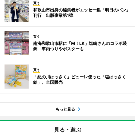
買う
和歌山市出身の編集者がエッセー集「明日のパン」
刊行 出版事業第1弾
買う
南海和歌山市駅に「M！LK」塩崎さんのコラボ装
飾 車内つりやポスターも
買う
「紀の川はっさく」ピューレ使った「塩はっさく
飴」、全国販売
もっと見る
見る・遊ぶ