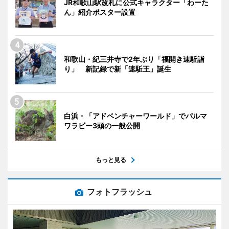
JR和歌山駅改札に公式キャラクター「わーた
ん」紹介ポスター設置
和歌山・紀三井寺で2年ぶり「福開き速駈詣
り」 新記録で新「速駈王」誕生
白浜・「アドベンチャーワールド」でパルマ
ワラビー3頭の一般公開
もっと見る
フォトフラッシュ