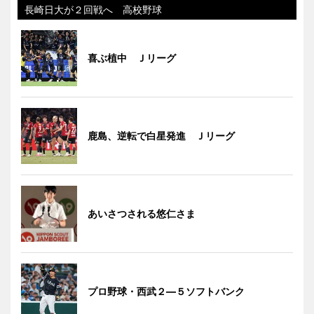
長崎日大が２回戦へ 高校野球
喜ぶ植中 Ｊリーグ
鹿島、逆転で白星発進 Ｊリーグ
あいさつされる悠仁さま
プロ野球・西武２―５ソフトバンク