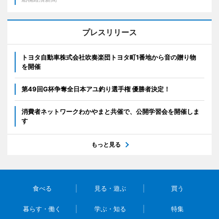
プレスリリース
トヨタ自動車株式会社吹奏楽団トヨタ町1番地から音の贈り物
を開催
第49回G杯争奪全日本アユ釣り選手権 優勝者決定！
消費者ネットワークわかやまと共催で、公開学習会を開催しま
す
もっと見る
食べる
見る・遊ぶ
買う
暮らす・働く
学ぶ・知る
特集