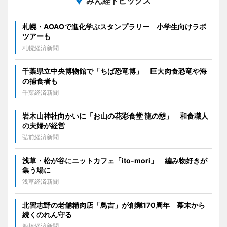
みん経トピックス
札幌・AOAOで進化学ぶスタンプラリー 小学生向けラボ
ツアーも
札幌経済新聞
千葉県立中央博物館で「ちば恐竜博」 巨大肉食恐竜や海
の捕食者も
千葉経済新聞
岩木山神社向かいに「お山の花彩食堂 龍の憩」 和食職人
の夫婦が経営
弘前経済新聞
浅草・松が谷にニットカフェ「ito-mori」 編み物好きが
集う場に
浅草経済新聞
北習志野の老舗精肉店「鳥吉」が創業170周年 幕末から
続くのれん守る
船橋経済新聞