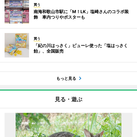
買う
南海和歌山市駅に「M！LK」塩崎さんのコラボ装
飾 車内つりやポスターも
買う
「紀の川はっさく」ピューレ使った「塩はっさく
飴」、全国販売
もっと見る
見る・遊ぶ