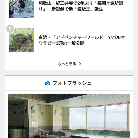
和歌山・紀三井寺で2年ぶり「福開き速駈詣
り」 新記録で新「速駈王」誕生
白浜・「アドベンチャーワールド」でパルマ
ワラビー3頭の一般公開
もっと見る
フォトフラッシュ