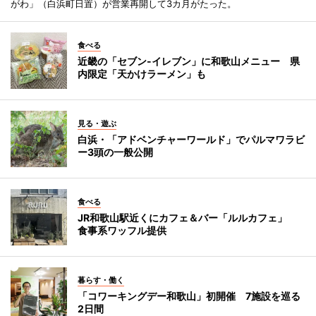
がわ」（白浜町日置）が営業再開して3カ月がたった。
食べる
近畿の「セブン-イレブン」に和歌山メニュー 県
内限定「天かけラーメン」も
見る・遊ぶ
白浜・「アドベンチャーワールド」でパルマワラビ
ー3頭の一般公開
食べる
JR和歌山駅近くにカフェ＆バー「ルルカフェ」
食事系ワッフル提供
暮らす・働く
「コワーキングデー和歌山」初開催 7施設を巡る
2日間