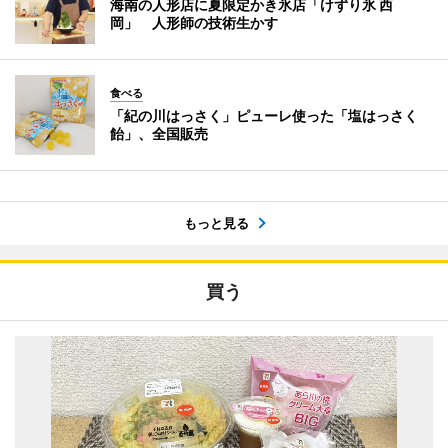
海南の人形店に夏限定かき氷店「けずり氷 西
岡」 人形師の技術生かす
食べる
「紀の川はっさく」ピューレ使った「塩はっさく
飴」、全国販売
もっと見る
買う