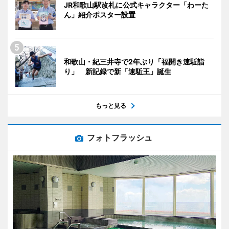
JR和歌山駅改札に公式キャラクター「わーた
ん」紹介ポスター設置
和歌山・紀三井寺で2年ぶり「福開き速駈詣
り」 新記録で新「速駈王」誕生
もっと見る
フォトフラッシュ