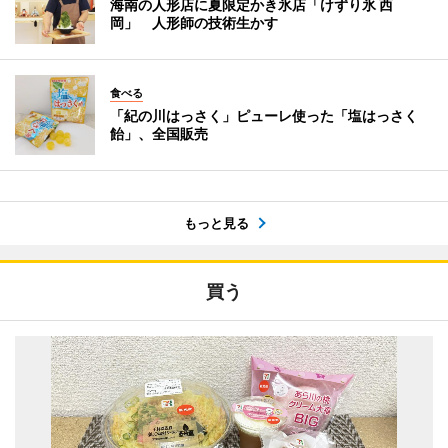
海南の人形店に夏限定かき氷店「けずり氷 西
岡」 人形師の技術生かす
食べる
「紀の川はっさく」ピューレ使った「塩はっさく
飴」、全国販売
もっと見る
買う