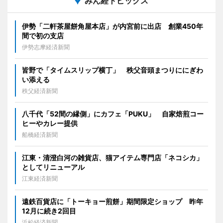
みん経トピックス
伊勢「二軒茶屋餅角屋本店」が内宮前に出店 創業450年
間で初の支店
伊勢志摩経済新聞
皆野で「タイムスリップ横丁」 秩父音頭まつりににぎわ
い添える
秩父経済新聞
八千代「52間の縁側」にカフェ「PUKU」 自家焙煎コー
ヒーやカレー提供
船橋経済新聞
江東・清澄白河の雑貨店、猫アイテム専門店「ネコシカ」
としてリニューアル
江東経済新聞
遠鉄百貨店に「トーキョー煎餅」期間限定ショップ 昨年
12月に続き2回目
浜松経済新聞