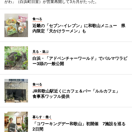
がわ」（白浜町日置）が営業再開して3カ月がたった。
食べる
近畿の「セブン-イレブン」に和歌山メニュー 県
内限定「天かけラーメン」も
見る・遊ぶ
白浜・「アドベンチャーワールド」でパルマワラビ
ー3頭の一般公開
食べる
JR和歌山駅近くにカフェ＆バー「ルルカフェ」
食事系ワッフル提供
暮らす・働く
「コワーキングデー和歌山」初開催 7施設を巡る
2日間