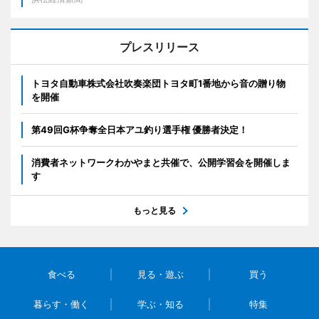
プレスリリース
トヨタ自動車株式会社吹奏楽団トヨタ町1番地から音の贈り物
を開催
第49回G杯争奪全日本アユ釣り選手権 優勝者決定！
消費者ネットワークわかやまと共催で、公開学習会を開催しま
す
もっと見る
食べる
見る・遊ぶ
買う
暮らす・働く
学ぶ・知る
特集