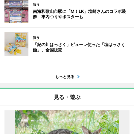
買う
南海和歌山市駅に「M！LK」塩崎さんのコラボ装
飾 車内つりやポスターも
買う
「紀の川はっさく」ピューレ使った「塩はっさく
飴」、全国販売
もっと見る
見る・遊ぶ