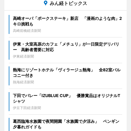
みん経トピックス
高崎オーパ「ポークステーキ」新店 「漫画のような肉」2
キロ挑戦も
高崎前橋経済新聞
伊東・大室高原のカフェ「メチュリ」が一日限定デリバリ
ー 高齢者需要に対応
伊東経済新聞
熱海にリゾートホテル「ヴィラージュ熱海」 全82室バル
コニー付き
熱海経済新聞
下田でバレー「IZUBLUE CUP」 優勝賞品はオリジナルT
シャツ
伊豆下田経済新聞
葛西臨海水族園で夜間開園「水族園で夕涼み」 ペンギン
夕暮れガイドも