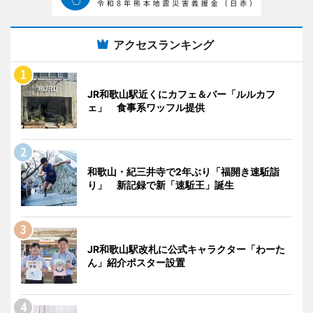
アクセスランキング
JR和歌山駅近くにカフェ＆バー「ルルカフ
ェ」 食事系ワッフル提供
和歌山・紀三井寺で2年ぶり「福開き速駈詣
り」 新記録で新「速駈王」誕生
JR和歌山駅改札に公式キャラクター「わーた
ん」紹介ポスター設置