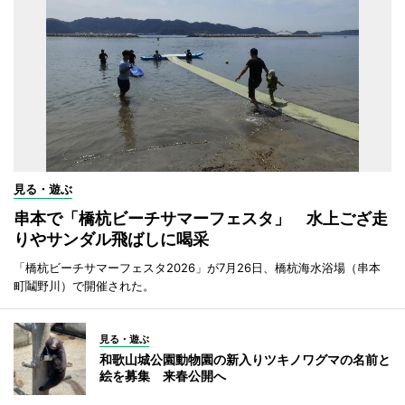
見る・遊ぶ
串本で「橋杭ビーチサマーフェスタ」 水上ござ走
りやサンダル飛ばしに喝采
「橋杭ビーチサマーフェスタ2026」が7月26日、橋杭海水浴場（串本
町鬮野川）で開催された。
見る・遊ぶ
和歌山城公園動物園の新入りツキノワグマの名前と
絵を募集 来春公開へ