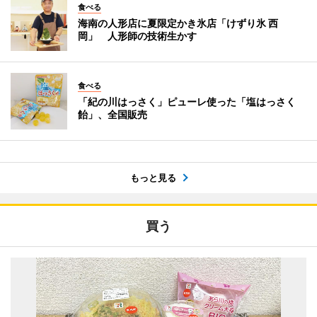
食べる
海南の人形店に夏限定かき氷店「けずり氷 西
岡」 人形師の技術生かす
食べる
「紀の川はっさく」ピューレ使った「塩はっさく
飴」、全国販売
もっと見る
買う