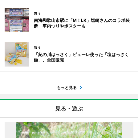
買う
南海和歌山市駅に「M！LK」塩崎さんのコラボ装
飾 車内つりやポスターも
買う
「紀の川はっさく」ピューレ使った「塩はっさく
飴」、全国販売
もっと見る
見る・遊ぶ