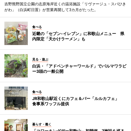
吉野熊野国立公園の志原海岸近くの温浴施設「リヴァージュ・スパひき
がわ」（白浜町日置）が営業再開して3カ月がたった。
食べる
近畿の「セブン-イレブン」に和歌山メニュー 県
内限定「天かけラーメン」も
見る・遊ぶ
白浜・「アドベンチャーワールド」でパルマワラビ
ー3頭の一般公開
食べる
JR和歌山駅近くにカフェ＆バー「ルルカフェ」
食事系ワッフル提供
暮らす・働く
「コワーキングデー和歌山」初開催 7施設を巡る