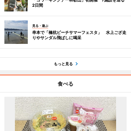
2日間
見る・遊ぶ
串本で「橋杭ビーチサマーフェスタ」 水上ござ走
りやサンダル飛ばしに喝采
もっと見る
食べる