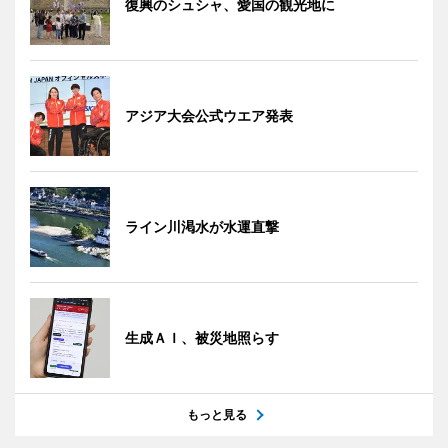
復興のシュシャ、愛国の観光地に
アジア大会公式ウエア発表
ライン川渇水が水運直撃
生成ＡＩ、被災地照らす
もっと見る