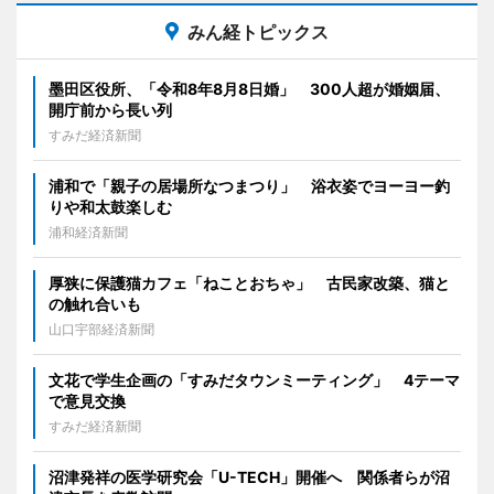
みん経トピックス
墨田区役所、「令和8年8月8日婚」 300人超が婚姻届、
開庁前から長い列
すみだ経済新聞
浦和で「親子の居場所なつまつり」 浴衣姿でヨーヨー釣
りや和太鼓楽しむ
浦和経済新聞
厚狭に保護猫カフェ「ねことおちゃ」 古民家改築、猫と
の触れ合いも
山口宇部経済新聞
文花で学生企画の「すみだタウンミーティング」 4テーマ
で意見交換
すみだ経済新聞
沼津発祥の医学研究会「U-TECH」開催へ 関係者らが沼