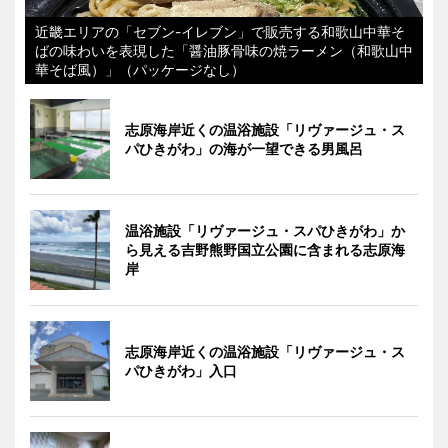
近畿エリアの「セブン-イレブン」で販売する和歌山中華そ
ばの味わいを表現した「醤油豚骨味の焼ラーメン（和歌山中
華そば風）」（パッケージなし）
志原海岸近くの温浴施設「リヴァージュ・ス
パひきがわ」の海が一望できる男風呂
温浴施設「リヴァージュ・スパひきがわ」か
ら見える吉野熊野国立公園に含まれる志原海
岸
志原海岸近くの温浴施設「リヴァージュ・ス
パひきがわ」入口