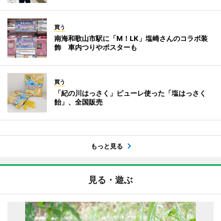
買う
南海和歌山市駅に「M！LK」塩崎さんのコラボ装
飾 車内つりやポスターも
買う
「紀の川はっさく」ピューレ使った「塩はっさく
飴」、全国販売
もっと見る
見る・遊ぶ