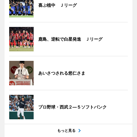
喜ぶ植中 Ｊリーグ
鹿島、逆転で白星発進 Ｊリーグ
あいさつされる悠仁さま
プロ野球・西武２―５ソフトバンク
もっと見る