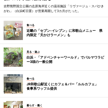
吉野熊野国立公園の志原海岸近くの温浴施設「リヴァージュ・スパひき
がわ」（白浜町日置）が営業再開して3カ月がたった。
食べる
近畿の「セブン-イレブン」に和歌山メニュー 県
内限定「天かけラーメン」も
見る・遊ぶ
白浜・「アドベンチャーワールド」でパルマワラビ
ー3頭の一般公開
食べる
JR和歌山駅近くにカフェ＆バー「ルルカフェ」
食事系ワッフル提供
暮らす・働く