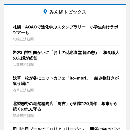
みん経トピックス
札幌・AOAOで進化学ぶスタンプラリー 小学生向けラボ
ツアーも
札幌経済新聞
岩木山神社向かいに「お山の花彩食堂 龍の憩」 和食職人
の夫婦が経営
弘前経済新聞
浅草・松が谷にニットカフェ「ito-mori」 編み物好きが
集う場に
浅草経済新聞
北習志野の老舗精肉店「鳥吉」が創業170周年 幕末から
続くのれん守る
船橋経済新聞
田川市民プールで「バリアフリーデイ」 開催に向けCFで