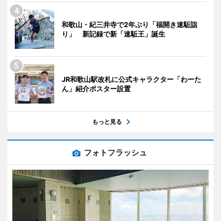
和歌山・紀三井寺で2年ぶり「福開き速駈詣
り」 新記録で新「速駈王」誕生
JR和歌山駅改札に公式キャラクター「わーた
ん」紹介ポスター設置
もっと見る
フォトフラッシュ