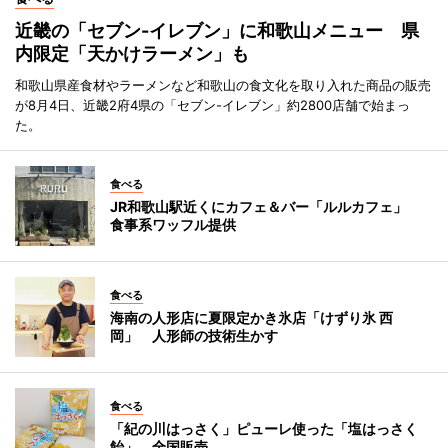
近畿の「セブン-イレブン」に和歌山メニュー 県
内限定「天かけラーメン」も
和歌山県産食材やラーメンなど和歌山の食文化を取り入れた商品の販売
が8月4日、近畿2府4県の「セブン-イレブン」約2800店舗で始まっ
た。
食べる
JR和歌山駅近くにカフェ＆バー「ルルカフェ」
食事系ワッフル提供
食べる
海南の人形店に夏限定かき氷店「けずり氷 西
岡」 人形師の技術生かす
食べる
「紀の川はっさく」ピューレ使った「塩はっさく
飴」、全国販売