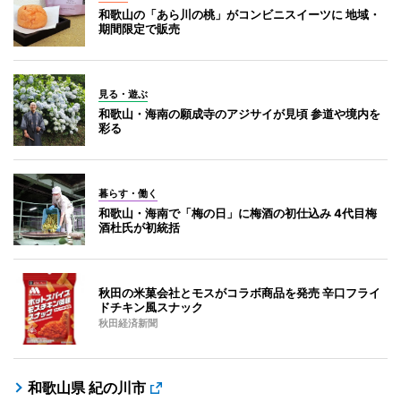
和歌山の「あら川の桃」がコンビニスイーツに 地域・
期間限定で販売
見る・遊ぶ
和歌山・海南の願成寺のアジサイが見頃 参道や境内を
彩る
暮らす・働く
和歌山・海南で「梅の日」に梅酒の初仕込み 4代目梅
酒杜氏が初統括
秋田の米菓会社とモスがコラボ商品を発売 辛口フライ
ドチキン風スナック
秋田経済新聞
和歌山県 紀の川市