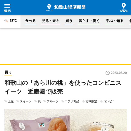
33°C
食べる
見る・遊ぶ
買う
暮らす・働く
学ぶ・知る
買う
2023.06.20
和歌山の「あら川の桃」を使ったコンビニス
イーツ 近畿圏で販売
土産
スイーツ
桃
フルーツ
コラボ商品
地域限定
コンビニ