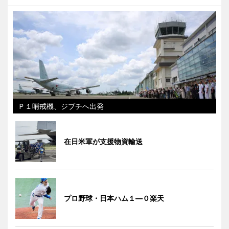
Ｐ１哨戒機、ジブチへ出発
在日米軍が支援物資輸送
プロ野球・日本ハム１―０楽天