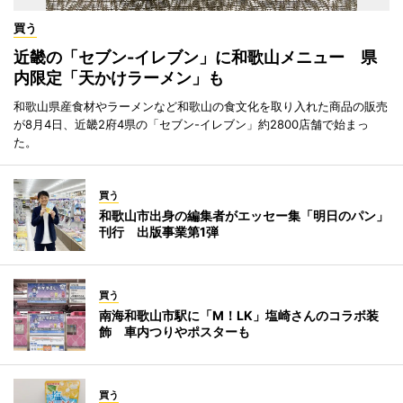
買う
近畿の「セブン-イレブン」に和歌山メニュー 県
内限定「天かけラーメン」も
和歌山県産食材やラーメンなど和歌山の食文化を取り入れた商品の販売
が8月4日、近畿2府4県の「セブン-イレブン」約2800店舗で始まっ
た。
買う
和歌山市出身の編集者がエッセー集「明日のパン」
刊行 出版事業第1弾
買う
南海和歌山市駅に「M！LK」塩崎さんのコラボ装
飾 車内つりやポスターも
買う