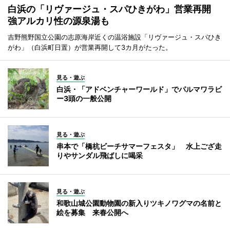
白浜の「リヴァージュ・スパひきがわ」営業再開
強アルカリ性の源泉湯も
吉野熊野国立公園の志原海岸近くの温浴施設「リヴァージュ・スパひき
がわ」（白浜町日置）が営業再開して3カ月がたった。
見る・遊ぶ
白浜・「アドベンチャーワールド」でパルマワラビ
ー3頭の一般公開
見る・遊ぶ
串本で「橋杭ビーチサマーフェスタ」 水上ござ走
りやサンダル飛ばしに喝采
見る・遊ぶ
和歌山城公園動物園の新入りツキノワグマの名前と
絵を募集 来春公開へ