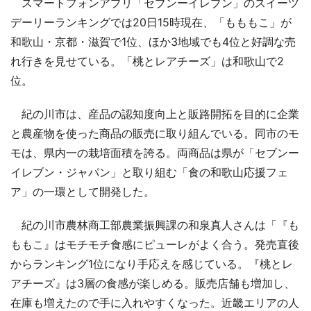
スマートフォンアプリ「セブンーイレブン」のスイーツ
デーリーランキングでは20日15時現在、「もももこ」が
和歌山・京都・滋賀で1位、ほか3地域でも4位と好調な売
れ行きを見せている。「桃とレアチーズ」は和歌山で2
位。
紀の川市は、産品の認知度向上と販路開拓を目的に企業
と農産物を使った商品の販売に取り組んでいる。同市のモ
モは、県内一の栽培面積を誇る。両商品は県が「セブンー
イレブン・ジャパン」と取り組む「食の和歌山応援フェ
ア」の一環として開発した。
紀の川市農林商工部農業振興課の和泉真人さんは「『も
ももこ』はモチモチ食感にピューレがよく合う。発売直後
からランキング1位になり手応えを感じている。『桃とレ
アチーズ』は3層の食感が楽しめる。販売店舗も増加し、
在庫も増えたので手に入れやすくなった。近畿エリアの人