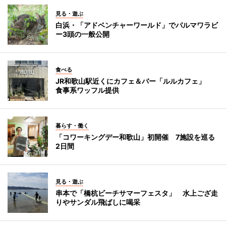
見る・遊ぶ
白浜・「アドベンチャーワールド」でパルマワラビ
ー3頭の一般公開
食べる
JR和歌山駅近くにカフェ＆バー「ルルカフェ」
食事系ワッフル提供
暮らす・働く
「コワーキングデー和歌山」初開催 7施設を巡る
2日間
見る・遊ぶ
串本で「橋杭ビーチサマーフェスタ」 水上ござ走
りやサンダル飛ばしに喝采