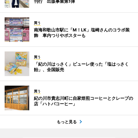
刊行 出版事業第1弾
買う
南海和歌山市駅に「M！LK」塩崎さんのコラボ装
飾 車内つりやポスターも
買う
「紀の川はっさく」ピューレ使った「塩はっさく
飴」、全国販売
買う
紀の川市貴志川町に自家焙煎コーヒーとクレープの
店「ハトバコーヒー」
もっと見る