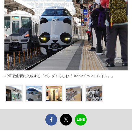
JR和歌山駅に入線する「パンダくろしお『Utopia Smileトレイン』」