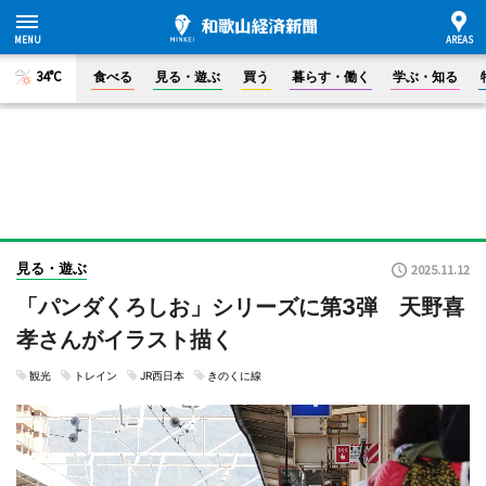
34°C
食べる
見る・遊ぶ
買う
暮らす・働く
学ぶ・知る
見る・遊ぶ
2025.11.12
「パンダくろしお」シリーズに第3弾 天野喜
孝さんがイラスト描く
観光
トレイン
JR西日本
きのくに線