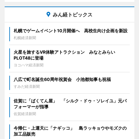
みん経トピックス
札幌でゲームイベント10月開催へ 高校生向け企画を新設
札幌経済新聞
火星を旅するVR体験アトラクション みなとみらい
PLOT48に登場
ヨコハマ経済新聞
八広で町名誕生60周年祝賀会 小池都知事も祝福
すみだ経済新聞
佐賀に「ばくてん屋」 「シルク・ドゥ・ソレイユ」元パ
フォーマーが指導
佐賀経済新聞
今帰仁・上運天に「ナギッコ」 島ラッキョウやモズクの
加工品販売