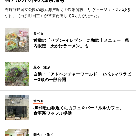
吉野熊野国立公園の志原海岸近くの温浴施設「リヴァージュ・スパひき
がわ」（白浜町日置）が営業再開して3カ月がたった。
食べる
近畿の「セブン-イレブン」に和歌山メニュー 県
内限定「天かけラーメン」も
見る・遊ぶ
白浜・「アドベンチャーワールド」でパルマワラビ
ー3頭の一般公開
食べる
JR和歌山駅近くにカフェ＆バー「ルルカフェ」
食事系ワッフル提供
暮らす・働く