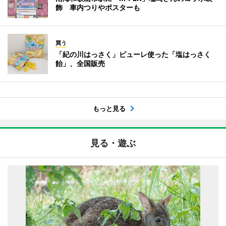
飾 車内つりやポスターも
買う
「紀の川はっさく」ピューレ使った「塩はっさく
飴」、全国販売
もっと見る
見る・遊ぶ