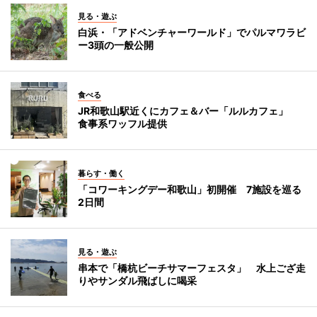
見る・遊ぶ
白浜・「アドベンチャーワールド」でパルマワラビ
ー3頭の一般公開
食べる
JR和歌山駅近くにカフェ＆バー「ルルカフェ」
食事系ワッフル提供
暮らす・働く
「コワーキングデー和歌山」初開催 7施設を巡る
2日間
見る・遊ぶ
串本で「橋杭ビーチサマーフェスタ」 水上ござ走
りやサンダル飛ばしに喝采