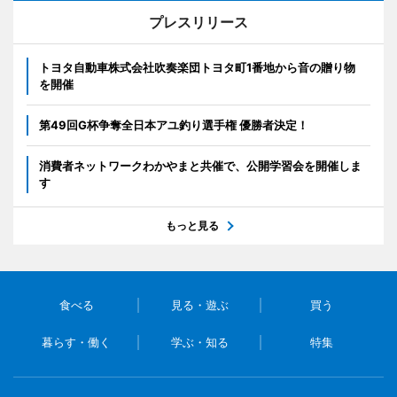
プレスリリース
トヨタ自動車株式会社吹奏楽団トヨタ町1番地から音の贈り物
を開催
第49回G杯争奪全日本アユ釣り選手権 優勝者決定！
消費者ネットワークわかやまと共催で、公開学習会を開催しま
す
もっと見る
食べる
見る・遊ぶ
買う
暮らす・働く
学ぶ・知る
特集