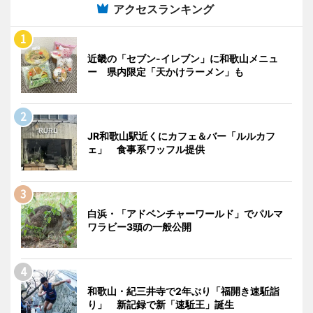
アクセスランキング
近畿の「セブン-イレブン」に和歌山メニュ
ー 県内限定「天かけラーメン」も
JR和歌山駅近くにカフェ＆バー「ルルカフ
ェ」 食事系ワッフル提供
白浜・「アドベンチャーワールド」でパルマ
ワラビー3頭の一般公開
和歌山・紀三井寺で2年ぶり「福開き速駈詣
り」 新記録で新「速駈王」誕生