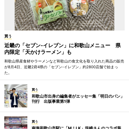
買う
近畿の「セブン-イレブン」に和歌山メニュー 県
内限定「天かけラーメン」も
和歌山県産食材やラーメンなど和歌山の食文化を取り入れた商品の販売
が8月4日、近畿2府4県の「セブン-イレブン」約2800店舗で始まっ
た。
買う
和歌山市出身の編集者がエッセー集「明日のパン」
刊行 出版事業第1弾
買う
南海和歌山市駅に「M！LK」塩崎さんのコラボ装