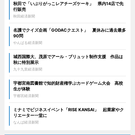
秋田で「いぶりがっこレアチーズケーキ」 県内14店で先
行販売
秋田経済新聞
名護でクイズ企画「GODACクエスト」 夏休みに過去最多
90問
やんばる経済新聞
城西国際大、茂原でアール・ブリュット制作支援 作品は
秋に特別展示
九十九里経済新聞
宇都宮南図書館で知的財産権学ぶカードゲーム大会 高校
生が体験
宇都宮経済新聞
ミナミでビジネスイベント「RISE KANSAI」 起業家やク
リエーター一堂に
なんば経済新聞