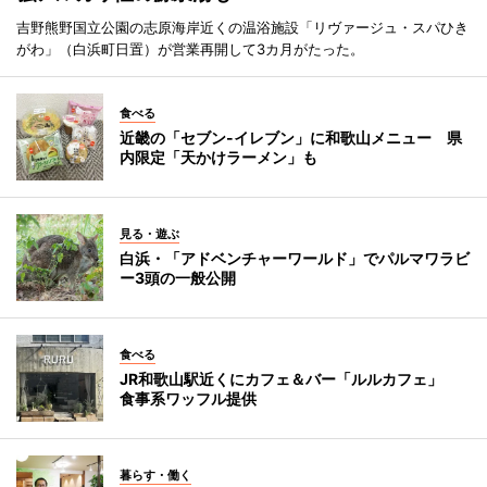
吉野熊野国立公園の志原海岸近くの温浴施設「リヴァージュ・スパひき
がわ」（白浜町日置）が営業再開して3カ月がたった。
食べる
近畿の「セブン-イレブン」に和歌山メニュー 県
内限定「天かけラーメン」も
見る・遊ぶ
白浜・「アドベンチャーワールド」でパルマワラビ
ー3頭の一般公開
食べる
JR和歌山駅近くにカフェ＆バー「ルルカフェ」
食事系ワッフル提供
暮らす・働く