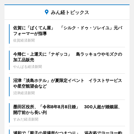
みん経トピックス
佐賀に「ばくてん屋」 「シルク・ドゥ・ソレイユ」元パ
フォーマーが指導
佐賀経済新聞
今帰仁・上運天に「ナギッコ」 島ラッキョウやモズクの
加工品販売
やんばる経済新聞
沼津「淡島ホテル」が夏限定イベント イラストサービス
や星空観望会など
沼津経済新聞
墨田区役所、「令和8年8月8日婚」 300人超が婚姻届、
開庁前から長い列
すみだ経済新聞
浦和で「親子の居場所なつまつり」 浴衣姿でヨーヨー釣