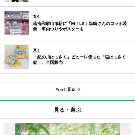
買う
南海和歌山市駅に「M！LK」塩崎さんのコラボ装
飾 車内つりやポスターも
買う
「紀の川はっさく」ピューレ使った「塩はっさく
飴」、全国販売
もっと見る
見る・遊ぶ