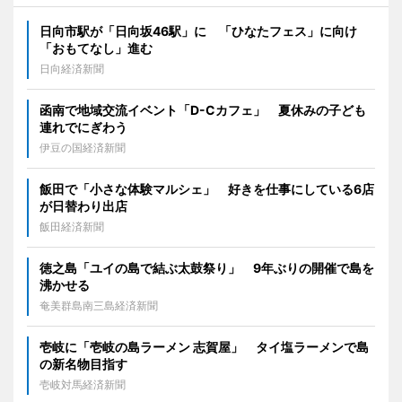
日向市駅が「日向坂46駅」に 「ひなたフェス」に向け
「おもてなし」進む
日向経済新聞
函南で地域交流イベント「D-Cカフェ」 夏休みの子ども
連れでにぎわう
伊豆の国経済新聞
飯田で「小さな体験マルシェ」 好きを仕事にしている6店
が日替わり出店
飯田経済新聞
徳之島「ユイの島で結ぶ太鼓祭り」 9年ぶりの開催で島を
沸かせる
奄美群島南三島経済新聞
壱岐に「壱岐の島ラーメン 志賀屋」 タイ塩ラーメンで島
の新名物目指す
壱岐対馬経済新聞