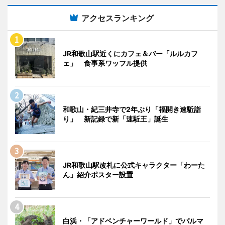
アクセスランキング
JR和歌山駅近くにカフェ＆バー「ルルカフ
ェ」 食事系ワッフル提供
和歌山・紀三井寺で2年ぶり「福開き速駈詣
り」 新記録で新「速駈王」誕生
JR和歌山駅改札に公式キャラクター「わーた
ん」紹介ポスター設置
白浜・「アドベンチャーワールド」でパルマ