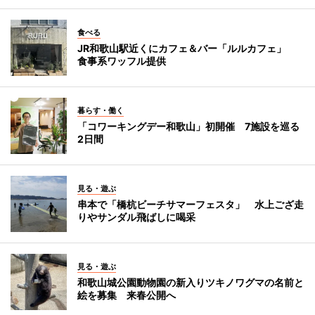
食べる
JR和歌山駅近くにカフェ＆バー「ルルカフェ」
食事系ワッフル提供
暮らす・働く
「コワーキングデー和歌山」初開催 7施設を巡る
2日間
見る・遊ぶ
串本で「橋杭ビーチサマーフェスタ」 水上ござ走
りやサンダル飛ばしに喝采
見る・遊ぶ
和歌山城公園動物園の新入りツキノワグマの名前と
絵を募集 来春公開へ