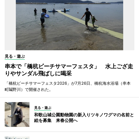
見る・遊ぶ
串本で「橋杭ビーチサマーフェスタ」 水上ござ走
りやサンダル飛ばしに喝采
「橋杭ビーチサマーフェスタ2026」が7月26日、橋杭海水浴場（串本
町鬮野川）で開催された。
見る・遊ぶ
和歌山城公園動物園の新入りツキノワグマの名前と
絵を募集 来春公開へ