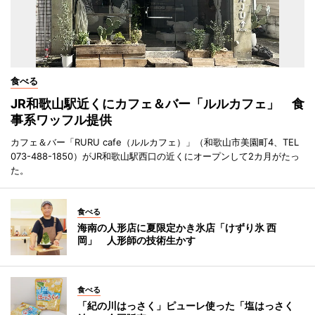
食べる
JR和歌山駅近くにカフェ＆バー「ルルカフェ」 食
事系ワッフル提供
カフェ＆バー「RURU cafe（ルルカフェ）」（和歌山市美園町4、TEL
073-488-1850）がJR和歌山駅西口の近くにオープンして2カ月がたっ
た。
食べる
海南の人形店に夏限定かき氷店「けずり氷 西
岡」 人形師の技術生かす
食べる
「紀の川はっさく」ピューレ使った「塩はっさく