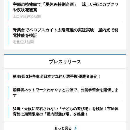
宇部の植物館で「夏休み特別企画」 涼しい夜にカブクワ
や夜咲花観賞
山口宇部経済新聞
青葉台でペロブスカイト太陽電池の実証実験 屋内光で発
電性能を検証
港北経済新聞
プレスリリース
第49回G杯争奪全日本アユ釣り選手権 優勝者決定！
消費者ネットワークわかやまと共催で、公開学習会を開催しま
す
猛暑・天候に左右されない「子どもの遊び場」を検証！市民体
育館に期間限定の「屋内型遊び場」を整備！
もっと見る