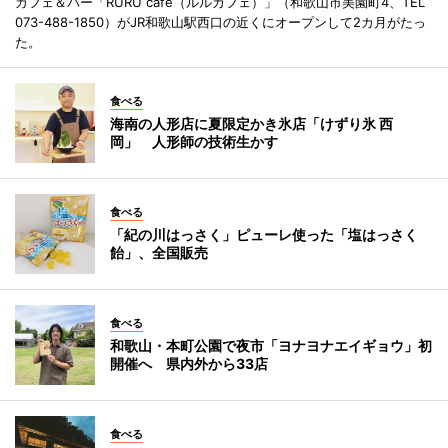
カフェ＆バー「RURU cafe（ルルカフェ）」（和歌山市美園町4、TEL
073-488-1850）がJR和歌山駅西口の近くにオープンして2カ月がたっ
た。
食べる
海南の人形店に夏限定かき氷店「けずり氷 西
岡」 人形師の技術生かす
食べる
「紀の川はっさく」ピューレ使った「塩はっさく
飴」、全国販売
食べる
和歌山・本町公園で夜市「ヨナヨナエイギョウ」初
開催へ 県内外から33店
食べる