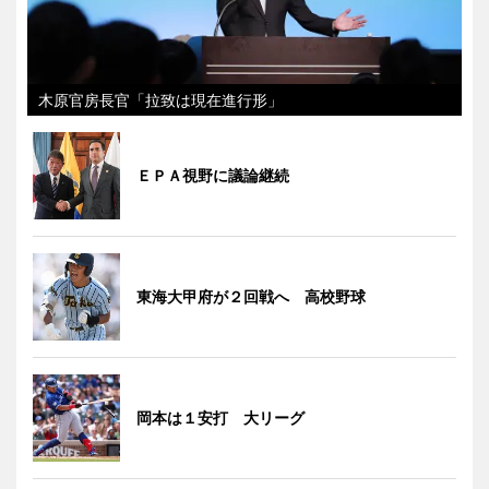
木原官房長官「拉致は現在進行形」
ＥＰＡ視野に議論継続
東海大甲府が２回戦へ 高校野球
岡本は１安打 大リーグ