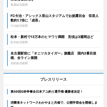
香港経済新聞
FC今治・アシックス里山スタジアムでお披露目会 収容人
数約1.7倍に「成長」
今治経済新聞
松本・新村で13万本のヒマワリ満開 見頃は3週間ほど
松本経済新聞
名古屋駅前に「オニツカタイガー」旗艦店 国内2番目規
模、全ライン展開
名駅経済新聞
プレスリリース
第49回G杯争奪全日本アユ釣り選手権 優勝者決定！
消費者ネットワークわかやまと共催で、公開学習会を開催しま
す