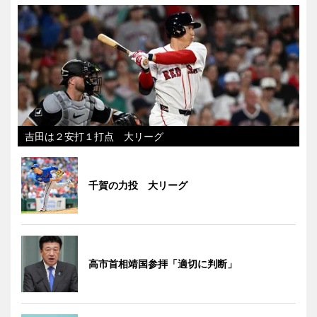
吉田は２安打１打点 大リーグ
千賀の力投 大リーグ
高市首相靖国参拝「適切に判断」