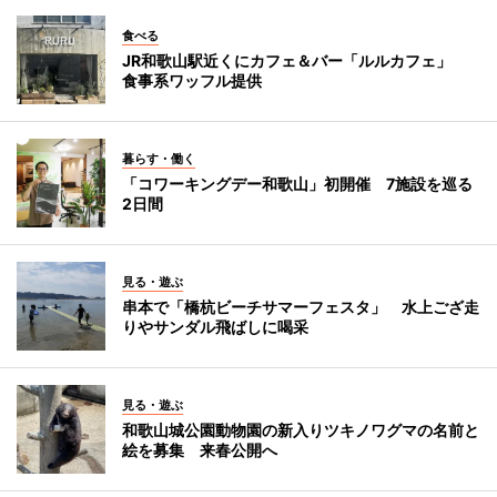
食べる
JR和歌山駅近くにカフェ＆バー「ルルカフェ」
食事系ワッフル提供
暮らす・働く
「コワーキングデー和歌山」初開催 7施設を巡る
2日間
見る・遊ぶ
串本で「橋杭ビーチサマーフェスタ」 水上ござ走
りやサンダル飛ばしに喝采
見る・遊ぶ
和歌山城公園動物園の新入りツキノワグマの名前と
絵を募集 来春公開へ