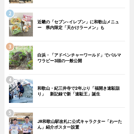
近畿の「セブン-イレブン」に和歌山メニュ
ー 県内限定「天かけラーメン」も
白浜・「アドベンチャーワールド」でパルマ
ワラビー3頭の一般公開
和歌山・紀三井寺で2年ぶり「福開き速駈詣
り」 新記録で新「速駈王」誕生
JR和歌山駅改札に公式キャラクター「わーた
ん」紹介ポスター設置