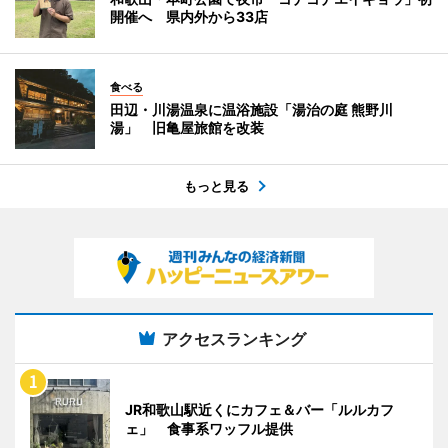
開催へ 県内外から33店
食べる
田辺・川湯温泉に温浴施設「湯治の庭 熊野川
湯」 旧亀屋旅館を改装
もっと見る
アクセスランキング
JR和歌山駅近くにカフェ＆バー「ルルカフ
ェ」 食事系ワッフル提供