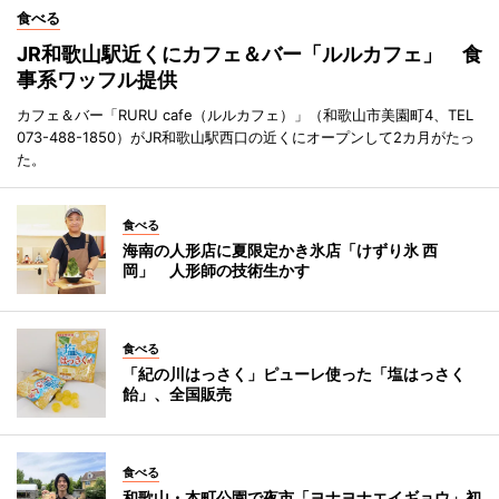
食べる
JR和歌山駅近くにカフェ＆バー「ルルカフェ」 食
事系ワッフル提供
カフェ＆バー「RURU cafe（ルルカフェ）」（和歌山市美園町4、TEL
073-488-1850）がJR和歌山駅西口の近くにオープンして2カ月がたっ
た。
食べる
海南の人形店に夏限定かき氷店「けずり氷 西
岡」 人形師の技術生かす
食べる
「紀の川はっさく」ピューレ使った「塩はっさく
飴」、全国販売
食べる
和歌山・本町公園で夜市「ヨナヨナエイギョウ」初