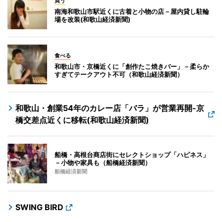
買う
南海和歌山市駅近くに古着と小物の店－屋内貸し駐輪
場を改装(和歌山経済新聞)
食べる
和歌山市・京橋近くに「創作たこ焼きバー」－柔らか
すぎてテークアウト不可（和歌山経済新聞）
和歌山・創業54年のカレー店「バラ」が営業再開-京
橋交差点近くに移転(和歌山経済新聞)
船橋・高根台商店街にセレクトショップ「ハピネス」
－小物や家具も（船橋経済新聞）
船橋経済新聞
SWING BIRD