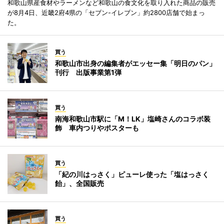
和歌山県産食材やラーメンなど和歌山の食文化を取り入れた商品の販売
が8月4日、近畿2府4県の「セブン-イレブン」約2800店舗で始まっ
た。
買う
和歌山市出身の編集者がエッセー集「明日のパン」
刊行 出版事業第1弾
買う
南海和歌山市駅に「M！LK」塩崎さんのコラボ装
飾 車内つりやポスターも
買う
「紀の川はっさく」ピューレ使った「塩はっさく
飴」、全国販売
買う