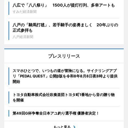
八広で「八八祭り」 1500人が提灯行列、多幸アートも
すみだ経済新聞
八戸の「騎馬打毬」、若手騎手の姿勇ましく 20年ぶりの
正式参拝も
八戸経済新聞
プレスリリース
スマホひとつで、いつもの道が冒険になる。サイクリングアプ
リ「PEDAL QUEST」公開β版を令和8年8月8日夜8時より提供
開始
トヨタ自動車株式会社吹奏楽団トヨタ町1番地から音の贈り物
を開催
第49回G杯争奪全日本アユ釣り選手権 優勝者決定！
もっと見る