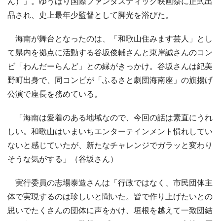
ん）」。ゆうばり国際ファンタスティック映画祭に正式出
品され、史上最年少監督として脚光を浴びた。
海南が舞台となったのは、「和歌山住みます芸人」とし
て県内を拠点に活動する谷坂俊輔さんと東岸誠さんのコン
ビ「わんだーらんど」との縁がきっかけ。谷坂さんは紀美
野町出身で、同コンビが「ふるさと劇団海南座」の旗揚げ
公演で座長を務めている。
「海南は愛着のある地域なので、今回の話は素直にうれ
しい。和歌山はいまいちエンターテインメント慣れしてい
ないと感じていたが、新たなチャレンジでガラッと変わり
そうな気がする」（谷坂さん）
実行委員の志場泰造さんは「行政ではなく、市民団体主
体で実現するのは珍しいと聞いた。皆で作り上げたいとの
思いでたくさんの団体に声をかけ、垣根を越えて一致団結