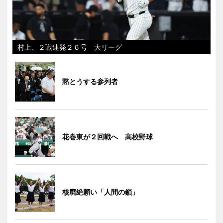
村上、２戦連発２６号 大リーグ
黙とうする参列者
花巻東が２回戦へ 高校野球
核廃絶願い「人間の鎖」