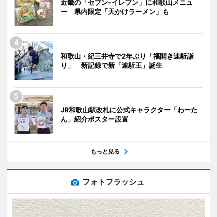
近畿の「セブン-イレブン」に和歌山メニュ
ー 県内限定「天かけラーメン」も
和歌山・紀三井寺で2年ぶり「福開き速駈詣
り」 新記録で新「速駈王」誕生
JR和歌山駅改札に公式キャラクター「わーた
ん」紹介ポスター設置
もっと見る
フォトフラッシュ