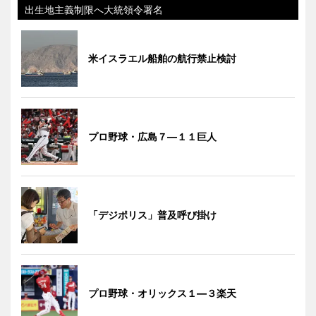
出生地主義制限へ大統領令署名
米イスラエル船舶の航行禁止検討
プロ野球・広島７―１１巨人
「デジポリス」普及呼び掛け
プロ野球・オリックス１―３楽天