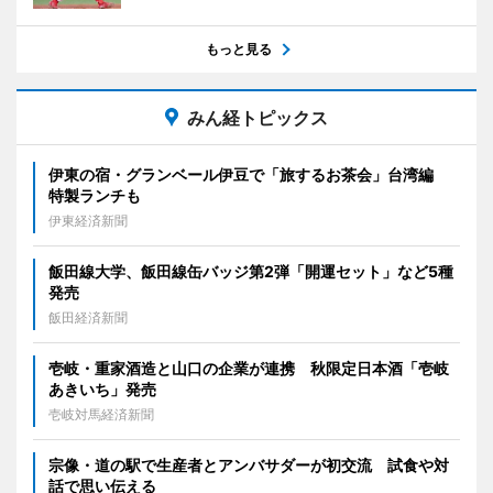
もっと見る
みん経トピックス
伊東の宿・グランベール伊豆で「旅するお茶会」台湾編
特製ランチも
伊東経済新聞
飯田線大学、飯田線缶バッジ第2弾「開運セット」など5種
発売
飯田経済新聞
壱岐・重家酒造と山口の企業が連携 秋限定日本酒「壱岐
あきいち」発売
壱岐対馬経済新聞
宗像・道の駅で生産者とアンバサダーが初交流 試食や対
話で思い伝える