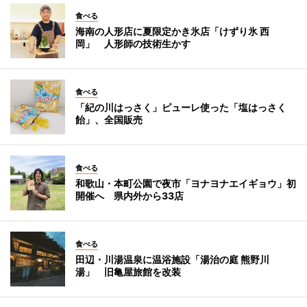
食べる
海南の人形店に夏限定かき氷店「けずり氷 西
岡」 人形師の技術生かす
食べる
「紀の川はっさく」ピューレ使った「塩はっさく
飴」、全国販売
食べる
和歌山・本町公園で夜市「ヨナヨナエイギョウ」初
開催へ 県内外から33店
食べる
田辺・川湯温泉に温浴施設「湯治の庭 熊野川
湯」 旧亀屋旅館を改装