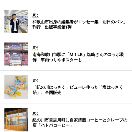
買う
和歌山市出身の編集者がエッセー集「明日のパン」
刊行 出版事業第1弾
買う
南海和歌山市駅に「M！LK」塩崎さんのコラボ装
飾 車内つりやポスターも
買う
「紀の川はっさく」ピューレ使った「塩はっさく
飴」、全国販売
買う
紀の川市貴志川町に自家焙煎コーヒーとクレープの
店「ハトバコーヒー」