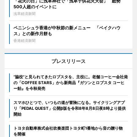
「花火の日」に浅草神社で「浅草子供花火大会」 総勢
500人超のイベントに
浅草経済新聞
ペニンシュラ香港が中秋節の新メニュー 「ベイクハウ
ス」との新作月餅も
香港経済新聞
プレスリリース
“脇役”と見られてきたロブスタを、主役に。老舗コーヒー会社発
の「COFFEE STARS」から新商品『ガツンとロブスタ コーヒ
ー飴』を今秋発売
スマホひとつで、いつもの道が冒険になる。サイクリングアプ
リ「PEDAL QUEST」公開β版を令和8年8月8日夜8時より提供
開始
トヨタ自動車株式会社吹奏楽団トヨタ町1番地から音の贈り物
を開催