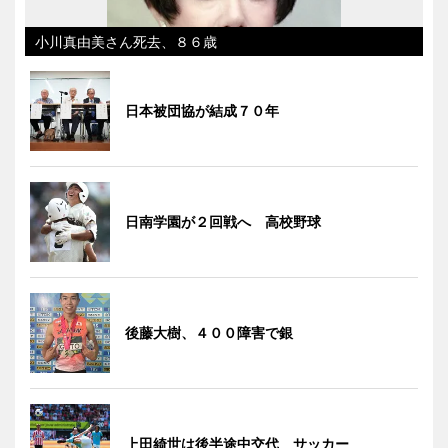
小川真由美さん死去、８６歳
日本被団協が結成７０年
日南学園が２回戦へ 高校野球
後藤大樹、４００障害で銀
上田綺世は後半途中交代 サッカー