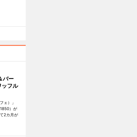
＆バー
ワッフル
カフェ）」
1850）が
て2カ月が