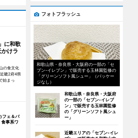
フォトフラッシュ
」に和歌
天かけラ
和歌山県・奈良県・大阪府の一部の「セ
山の食文化
ブン-イレブン」で販売する玉林園監修の
近畿2府4県
「グリーンソフト風シュー」（パッケー
舗で始まっ
ジなし）
和歌山県・奈良県・大阪府
の一部の「セブン-イレブ
ン」で販売する玉林園監修
の「グリーンソフト風シュ
カフェ＆バ
ー」
 食事系ワ
近畿エリアの「セブン-イレ