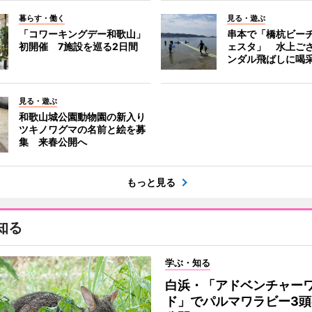
暮らす・働く
見る・遊ぶ
「コワーキングデー和歌山」
串本で「橋杭ビー
初開催 7施設を巡る2日間
ェスタ」 水上ご
ンダル飛ばしに喝
見る・遊ぶ
和歌山城公園動物園の新入り
ツキノワグマの名前と絵を募
集 来春公開へ
もっと見る
知る
学ぶ・知る
白浜・「アドベンチャー
ド」でパルマワラビー3頭