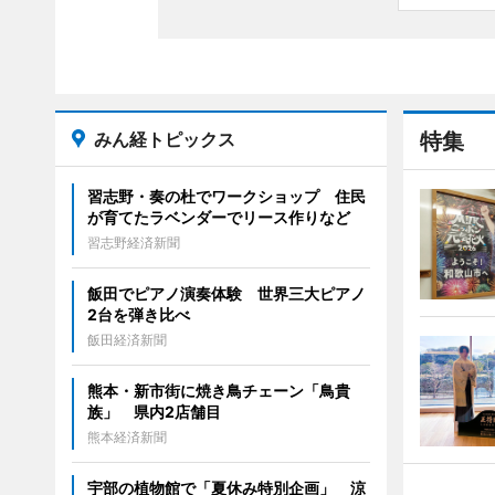
みん経トピックス
特集
習志野・奏の杜でワークショップ 住民
が育てたラベンダーでリース作りなど
習志野経済新聞
飯田でピアノ演奏体験 世界三大ピアノ
2台を弾き比べ
飯田経済新聞
熊本・新市街に焼き鳥チェーン「鳥貴
族」 県内2店舗目
熊本経済新聞
宇部の植物館で「夏休み特別企画」 涼