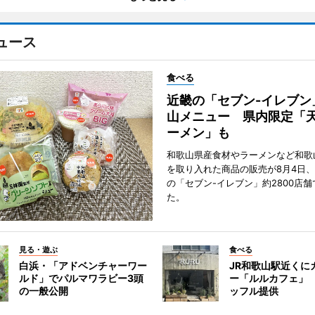
ュース
食べる
近畿の「セブン-イレブン
山メニュー 県内限定「
ーメン」も
和歌山県産食材やラーメンなど和歌
を取り入れた商品の販売が8月4日、
の「セブン-イレブン」約2800店
た。
見る・遊ぶ
食べる
白浜・「アドベンチャーワー
JR和歌山駅近くに
ルド」でパルマワラビー3頭
ー「ルルカフェ」
の一般公開
ッフル提供