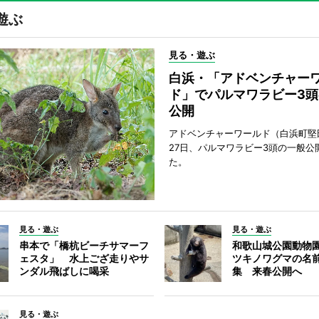
遊ぶ
見る・遊ぶ
白浜・「アドベンチャー
ド」でパルマワラビー3頭
公開
アドベンチャーワールド（白浜町堅
27日、パルマワラビー3頭の一般公
た。
見る・遊ぶ
見る・遊ぶ
串本で「橋杭ビーチサマーフ
和歌山城公園動物
ェスタ」 水上ござ走りやサ
ツキノワグマの名
ンダル飛ばしに喝采
集 来春公開へ
見る・遊ぶ