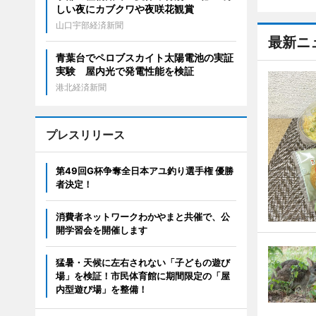
しい夜にカブクワや夜咲花観賞
山口宇部経済新聞
最新ニ
青葉台でペロブスカイト太陽電池の実証
実験 屋内光で発電性能を検証
港北経済新聞
プレスリリース
第49回G杯争奪全日本アユ釣り選手権 優勝
者決定！
消費者ネットワークわかやまと共催で、公
開学習会を開催します
猛暑・天候に左右されない「子どもの遊び
場」を検証！市民体育館に期間限定の「屋
内型遊び場」を整備！