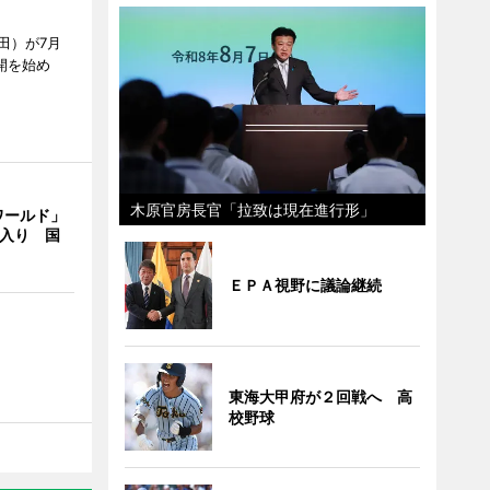
田）が7月
開を始め
木原官房長官「拉致は現在進行形」
ワールド」
間入り 国
ＥＰＡ視野に議論継続
東海大甲府が２回戦へ 高
校野球