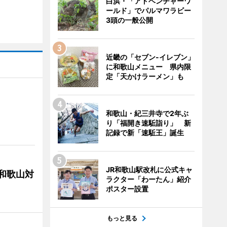
白浜・「アドベンチャーワ
ールド」でパルマワラビー
3頭の一般公開
近畿の「セブン-イレブン」
に和歌山メニュー 県内限
定「天かけラーメン」も
和歌山・紀三井寺で2年ぶ
り「福開き速駈詣り」 新
記録で新「速駈王」誕生
JR和歌山駅改札に公式キャ
局和歌山対
ラクター「わーたん」紹介
ポスター設置
もっと見る