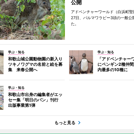
公開
アドベンチャーワールド（白浜町堅
27日、パルマワラビー3頭の一般公
た。
学ぶ・知る
学ぶ・知る
和歌山城公園動物園の新入り
「アドベンチャー
ツキノワグマの名前と絵を募
にペンギン2種仲
集 来春公開へ
内最多の10種に
学ぶ・知る
和歌山市出身の編集者がエッ
セー集「明日のパン」刊行
出版事業第1弾
もっと見る