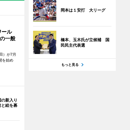
岡本は１安打 大リーグ
ワール
の一般
橋本、玉木氏が立候補 国
民民主代表選
田）が7月
開を始め
もっと見る
園の新入り
前と絵を募