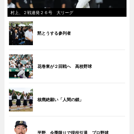
村上、２戦連発２６号 大リーグ
黙とうする参列者
花巻東が２回戦へ 高校野球
核廃絶願い「人間の鎖」
平野、今季限りで現役引退 プロ野球