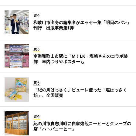
買う
和歌山市出身の編集者がエッセー集「明日のパン」
刊行 出版事業第1弾
買う
南海和歌山市駅に「M！LK」塩崎さんのコラボ装
飾 車内つりやポスターも
買う
「紀の川はっさく」ピューレ使った「塩はっさく
飴」、全国販売
買う
紀の川市貴志川町に自家焙煎コーヒーとクレープの
店「ハトバコーヒー」