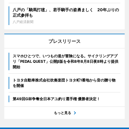
八戸の「騎馬打毬」、若手騎手の姿勇ましく 20年ぶりの
正式参拝も
八戸経済新聞
プレスリリース
スマホひとつで、いつもの道が冒険になる。サイクリングアプ
リ「PEDAL QUEST」公開β版を令和8年8月8日夜8時より提供
開始
トヨタ自動車株式会社吹奏楽団トヨタ町1番地から音の贈り物
を開催
第49回G杯争奪全日本アユ釣り選手権 優勝者決定！
もっと見る