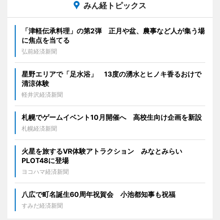
みん経トピックス
「津軽伝承料理」の第2弾 正月や盆、農事など人が集う場
に焦点を当てる
弘前経済新聞
星野エリアで「足水浴」 13度の湧水とヒノキ香るおけで
清涼体験
軽井沢経済新聞
札幌でゲームイベント10月開催へ 高校生向け企画を新設
札幌経済新聞
火星を旅するVR体験アトラクション みなとみらい
PLOT48に登場
ヨコハマ経済新聞
八広で町名誕生60周年祝賀会 小池都知事も祝福
すみだ経済新聞