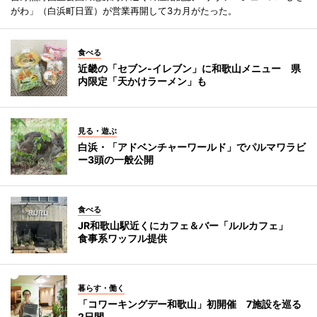
がわ」（白浜町日置）が営業再開して3カ月がたった。
食べる
近畿の「セブン-イレブン」に和歌山メニュー 県
内限定「天かけラーメン」も
見る・遊ぶ
白浜・「アドベンチャーワールド」でパルマワラビ
ー3頭の一般公開
食べる
JR和歌山駅近くにカフェ＆バー「ルルカフェ」
食事系ワッフル提供
暮らす・働く
「コワーキングデー和歌山」初開催 7施設を巡る
2日間