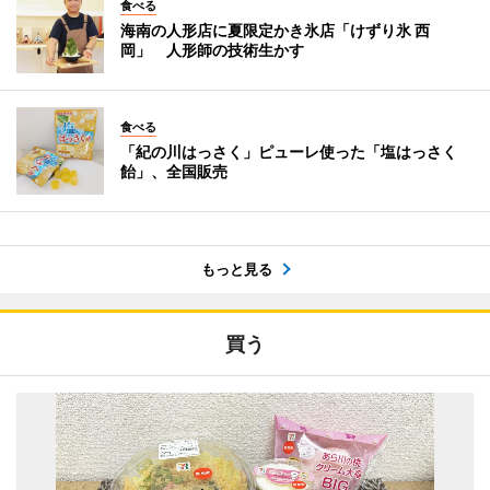
食べる
海南の人形店に夏限定かき氷店「けずり氷 西
岡」 人形師の技術生かす
食べる
「紀の川はっさく」ピューレ使った「塩はっさく
飴」、全国販売
もっと見る
買う