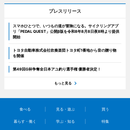
プレスリリース
スマホひとつで、いつもの道が冒険になる。サイクリングアプ
リ「PEDAL QUEST」公開β版を令和8年8月8日夜8時より提供
開始
トヨタ自動車株式会社吹奏楽団トヨタ町1番地から音の贈り物
を開催
第49回G杯争奪全日本アユ釣り選手権 優勝者決定！
もっと見る
食べる
見る・遊ぶ
買う
暮らす・働く
学ぶ・知る
特集