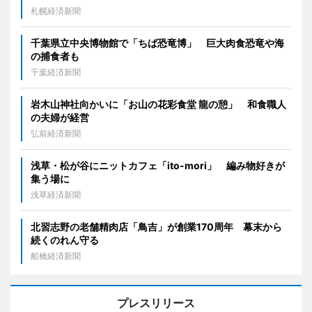
札幌経済新聞
千葉県立中央博物館で「ちば恐竜博」 巨大肉食恐竜や海
の捕食者も
千葉経済新聞
岩木山神社向かいに「お山の花彩食堂 龍の憩」 和食職人
の夫婦が経営
弘前経済新聞
浅草・松が谷にニットカフェ「ito-mori」 編み物好きが
集う場に
浅草経済新聞
北習志野の老舗精肉店「鳥吉」が創業170周年 幕末から
続くのれん守る
船橋経済新聞
プレスリリース