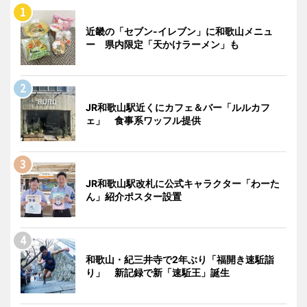
近畿の「セブン-イレブン」に和歌山メニュ
ー 県内限定「天かけラーメン」も
JR和歌山駅近くにカフェ＆バー「ルルカフ
ェ」 食事系ワッフル提供
JR和歌山駅改札に公式キャラクター「わーた
ん」紹介ポスター設置
和歌山・紀三井寺で2年ぶり「福開き速駈詣
り」 新記録で新「速駈王」誕生