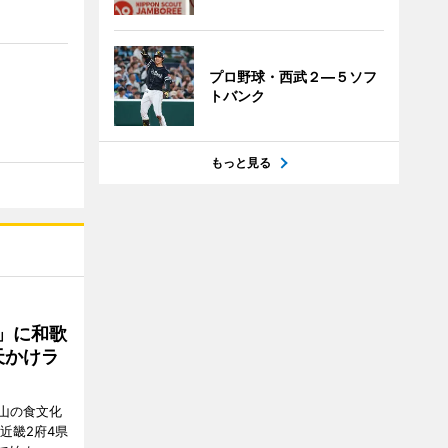
プロ野球・西武２―５ソフ
トバンク
もっと見る
」に和歌
天かけラ
山の食文化
近畿2府4県