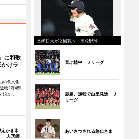
長崎日大が２回戦へ 高校野球
」に和歌
喜ぶ植中 Ｊリーグ
天かけラ
山の食文化
近畿2府4県
鹿島、逆転で白星発進 Ｊ
舗で始まっ
リーグ
限定かき氷
あいさつされる悠仁さま
」 人形師