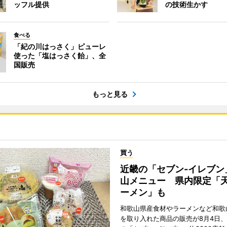
ッフル提供
の技術生かす
食べる
「紀の川はっさく」ピューレ
使った「塩はっさく飴」、全
国販売
もっと見る
買う
近畿の「セブン-イレブン
山メニュー 県内限定「
ーメン」も
和歌山県産食材やラーメンなど和歌
を取り入れた商品の販売が8月4日、