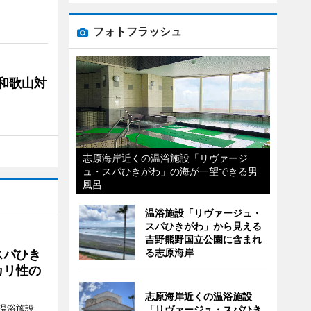
フォトフラッシュ
局和歌山対
志原海岸近くの温浴施設「リヴァージ
ュ・スパひきがわ」の海が一望できる男
風呂
温浴施設「リヴァージュ・
スパひきがわ」から見える
吉野熊野国立公園に含まれ
る志原海岸
スパひき
カリ性の
志原海岸近くの温浴施設
温浴施設
「リヴァージュ・スパひき