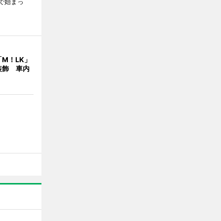
舗で始まっ
M！LK」
装飾 車内