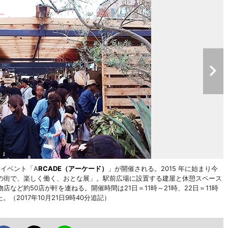
トイベント「A
RCADE（アーケード）
」が開催される。2015 年に始まり今
の街で、楽しく働く、おとな展」。駅前広場に設置する建屋と休憩スペース
など約50店が軒を連ねる。開催時間は21日＝11時～21時、22日＝11時
（2017年10月21日9時40分追記）