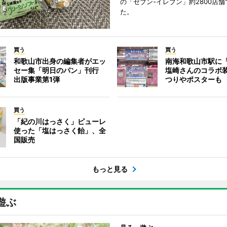
の「セブン-イレブン」約2800店
た。
買う
買う
和歌山市出身の編集者がエッ
南海和歌山市駅に「
セー集「明日のパン」刊行
塩崎さんのコラボ
出版事業第1弾
つりやポスターも
買う
「紀の川はっさく」ピューレ
使った「塩はっさく飴」、全
国販売
もっと見る
遊ぶ