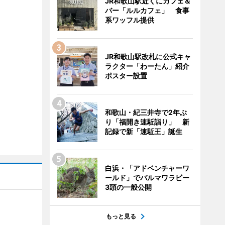
JR和歌山駅近くにカフェ＆
バー「ルルカフェ」 食事
系ワッフル提供
JR和歌山駅改札に公式キャ
ラクター「わーたん」紹介
ポスター設置
和歌山・紀三井寺で2年ぶ
り「福開き速駈詣り」 新
記録で新「速駈王」誕生
白浜・「アドベンチャーワ
ールド」でパルマワラビー
3頭の一般公開
もっと見る