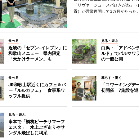
「リヴァージュ・スパひきがわ」（
置）が営業再開して3カ月がたった
食べる
見る・遊ぶ
近畿の「セブン-イレブン」に
白浜・「アドベン
和歌山メニュー 県内限定
ルド」でパルマワ
「天かけラーメン」も
の一般公開
食べる
暮らす・働く
JR和歌山駅近くにカフェ＆バ
「コワーキングデ
ー「ルルカフェ」 食事系ワ
初開催 7施設を巡
ッフル提供
見る・遊ぶ
串本で「橋杭ビーチサマーフ
ェスタ」 水上ござ走りやサ
ンダル飛ばしに喝采