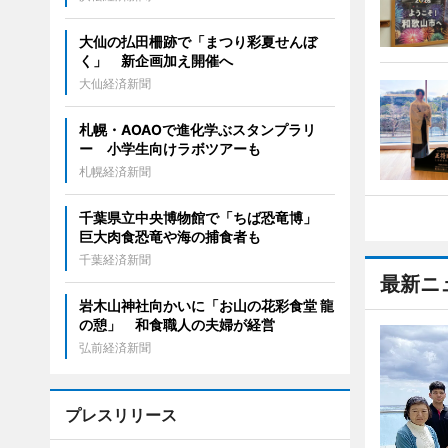
大仙の払田柵跡で「まつり彩夏せんぼ
く」 新企画加え開催へ
大仙経済新聞
札幌・AOAOで進化学ぶスタンプラリ
ー 小学生向けラボツアーも
札幌経済新聞
千葉県立中央博物館で「ちば恐竜博」
巨大肉食恐竜や海の捕食者も
千葉経済新聞
最新ニ
岩木山神社向かいに「お山の花彩食堂 龍
の憩」 和食職人の夫婦が経営
弘前経済新聞
プレスリリース